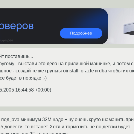
йт поставишь...
угому - выстави это дело на приличной машинке, и потом скоп
ное - создай те же групыы oinstall, oracle и dba чтобы их u
се будет в порядке :-)
5.2005 16:44:58 +00:00
)
о под java минимум 32М надо + ну очень круто шаманить при
 довести, то встанет. Хотя и тормозить не по детски будет.
если меньше 2Г, то не советую.