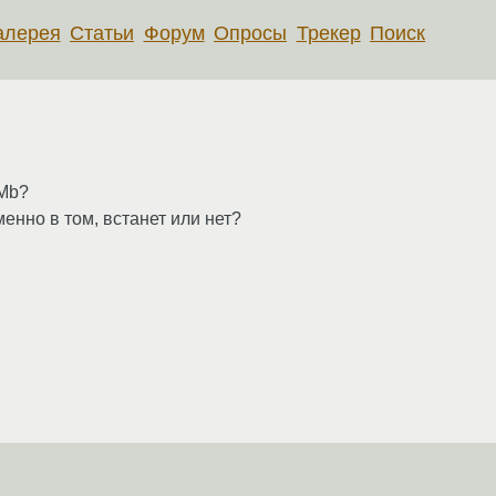
алерея
Статьи
Форум
Опросы
Трекер
Поиск
 Mb?
енно в том, встанет или нет?