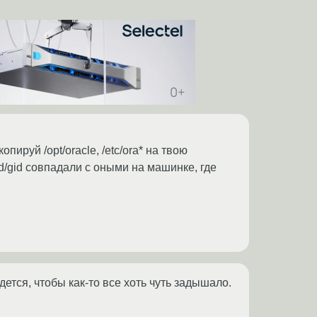
ируй /opt/oracle, /etc/ora* на твою
id/gid совпадали с оными на машинке, где
дется, чтобы как-то все хоть чуть задышало.