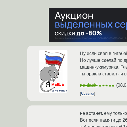
Ну если свап в гигаба
Но лучше сделай по др
машинку-жмурика. Глав
ты оракла ставил - и в
no-dashi
(
08.0
★★★★★
Ссылка
не встанет. ему тольк
Вот если памяти до 265
+ А винчестер какой? 