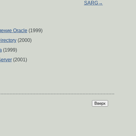
SARG
→
ление Oracle
(1999)
irectory
(2000)
a
(1999)
Server
(2001)
Вверх