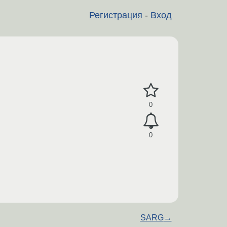
Регистрация
-
Вход
0
0
SARG
→