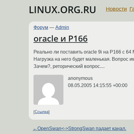
LINUX.ORG.RU
Новости
Г
Форум
—
Admin
oracle и P166
Реально ли поставить oracle 9i на P166 с 64
Нагрузка на него будет маленькая. Вопрос им
Зачем?, реторический вопрос....
anonymous
08.05.2005 14:15:55 +00:00
Ссылка
←
OpenSwan<->StrongSwan падает канал.