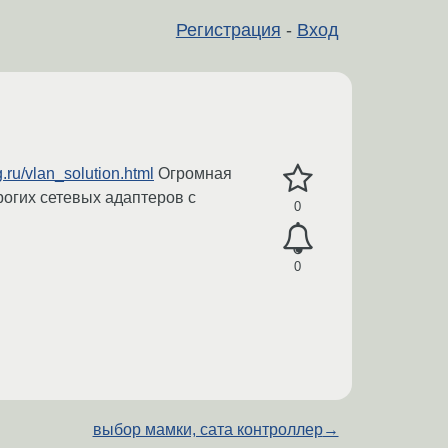
Регистрация
-
Вход
g.ru/vlan_solution.html
Огромная
рогих сетевых адаптеров с
0
0
выбор мамки, сата контроллер
→