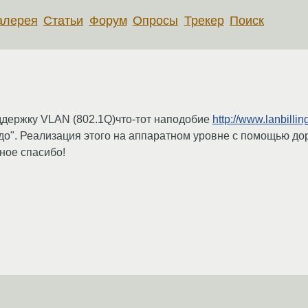
алерея
Статьи
Форум
Опросы
Трекер
Поиск
ддержку VLAN (802.1Q)что-тот наподобие
http://www.lanbillin
адо". Реализация этого на аппаратном уровне с помощью до
ное спасибо!