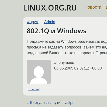
LINUX.ORG.RU
Новости
Г
Форум
—
Admin
802.1Q и Windows
Подскажите как на Windows реализовать по
просьба не задавать вопросов "зачем это н
поддержкой Вланов- тоже не вариант. Огром
anonymous
06.05.2005 09:07:12 +00:00
Ссылка
←
Виртуальны пути в vsftpd