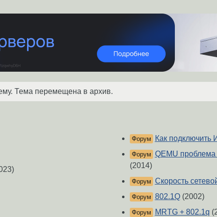
ему. Тема перемещена в архив.
Как подключить И
Форум
QEMU проблема с
Форум
(2014)
023)
Скорость сетевой
Форум
802.1Q
(2002)
Форум
MRTG + 802.1q
(
Форум