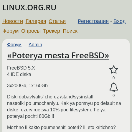
LINUX.ORG.RU
Новости
Галерея
Статьи
Регистрация
-
Вход
Форум
Опросы
Трекер
Поиск
Форум
—
Admin
«Poterya mesta FreeBSD»
FreeBSD 5.X
4 IDE diska
0
3x200Gb, 1x160Gb
0
Diski dobavlyalis' cherez /stand/sysinstall,
nastroiki po umochaniyu. Kak ya pomnyu po default na
diske rezerviruetsya 10% pod filesystem. T.e ya
poteryal pochti 80Gb!!!
Mozhno li kakto poumenshit' poteri? Ili eto kritichno?