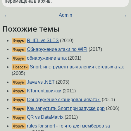
перемещена в архив.
←
Admin
→
Похожие темы
RHEL vs SLES
(2010)
Форум
Обнаружение атаки по WiFi
(2017)
Форум
обнаружение атак
(2001)
Форум
Snort: инструмент выявления сетевых атак
Новости
(2005)
Java vs .NET
(2003)
Форум
KTorrent движки
(2011)
Форум
Обнаружение сканирования/атак.
(2011)
Форум
Как запустить Snort при запуске ppp
(2006)
Форум
QR vs DataMatrix
(2011)
Форум
rules for snort - те что для мемберов за
Форум