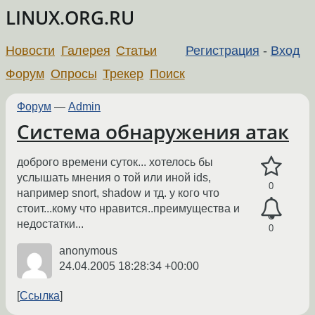
LINUX.ORG.RU
Новости
Галерея
Статьи
Регистрация
-
Вход
Форум
Опросы
Трекер
Поиск
Форум
—
Admin
Система обнаружения атак
доброго времени суток... хотелось бы
услышать мнения о той или иной ids,
0
например snort, shadow и тд. у кого что
стоит...кому что нравится..преимущества и
недостатки...
0
anonymous
24.04.2005 18:28:34 +00:00
Ссылка