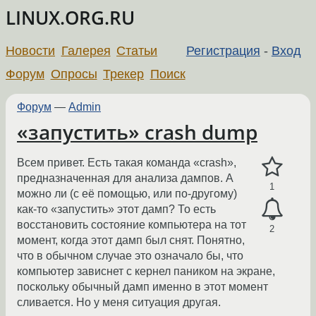
LINUX.ORG.RU
Новости
Галерея
Статьи
Регистрация
-
Вход
Форум
Опросы
Трекер
Поиск
Форум
—
Admin
«запустить» crash dump
Всем привет. Есть такая команда «crash»,
предназначенная для анализа дампов. А
1
можно ли (с её помощью, или по-другому)
как-то «запустить» этот дамп? То есть
восстановить состояние компьютера на тот
2
момент, когда этот дамп был снят. Понятно,
что в обычном случае это означало бы, что
компьютер зависнет с кернел паником на экране,
поскольку обычный дамп именно в этот момент
сливается. Но у меня ситуация другая.