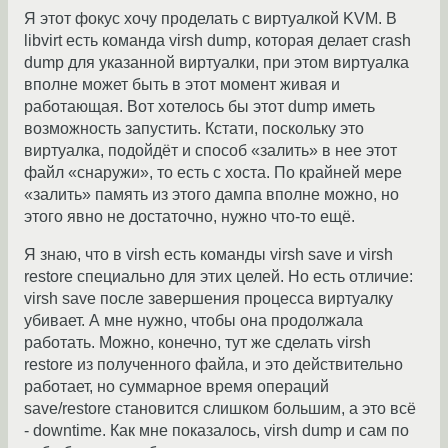
Я этот фокус хочу проделать с виртуалкой KVM. В
libvirt есть команда virsh dump, которая делает crash
dump для указанной виртуалки, при этом виртуалка
вполне может быть в этот момент живая и
работающая. Вот хотелось бы этот dump иметь
возможность запустить. Кстати, поскольку это
виртуалка, подойдёт и способ «залить» в нее этот
файл «снаружи», то есть с хоста. По крайней мере
«залить» память из этого дампа вполне можно, но
этого явно не достаточно, нужно что-то ещё.
Я знаю, что в virsh есть команды virsh save и virsh
restore специально для этих целей. Но есть отличие:
virsh save после завершения процесса виртуалку
убивает. А мне нужно, чтобы она продолжала
работать. Можно, конечно, тут же сделать virsh
restore из полученного файла, и это действительно
работает, но суммарное время операций
save/restore становится слишком большим, а это всё
- downtime. Как мне показалось, virsh dump и сам по