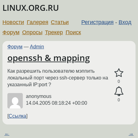
LINUX.ORG.RU
Новости
Галерея
Статьи
Регистрация
-
Вход
Форум
Опросы
Трекер
Поиск
Форум
—
Admin
openssh & mapping
Как разрешить пользователю мэппить
локальный порт через ssh-сервер только на
0
указанный IP:port ?
anonymous
0
14.04.2005 08:18:24 +00:00
Ссылка
←
→