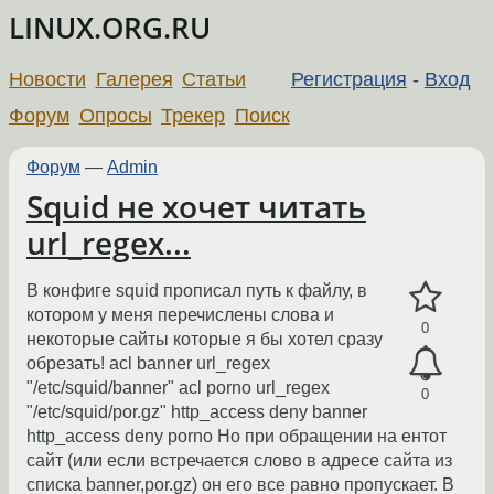
LINUX.ORG.RU
Новости
Галерея
Статьи
Регистрация
-
Вход
Форум
Опросы
Трекер
Поиск
Форум
—
Admin
Squid не хочет читать
url_regex...
В конфиге squid прописал путь к файлу, в
котором у меня перечислены слова и
0
некоторые сайты которые я бы хотел сразу
обрезать! acl banner url_regex
"/etc/squid/banner" acl porno url_regex
0
"/etc/squid/por.gz" http_access deny banner
http_access deny porno Но при обращении на ентот
сайт (или если встречается слово в адресе сайта из
списка banner,por.gz) он его все равно пропускает. В