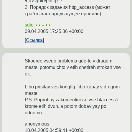
/etc/squid/por.gz ?
2. Порядок задания http_access (может
срабтывает предыдущее правило)
sdio
★★★★★
09.04.2005 17:25:36 +00:00
Ссылка
Skoeree vsego problema gde-to v drugom
meste, potomu chto v etih chetireh strokah vse
ok.
Libo prisilay ves kongfig, libo kopay v drugom
meste.
P.S. Poprobuy zakomentirovat vse htaccess'i
krome etih dvuh, a potom dobavlyay po
odnomu.
anonymous
10.04.2005 04:59:41 +00:00