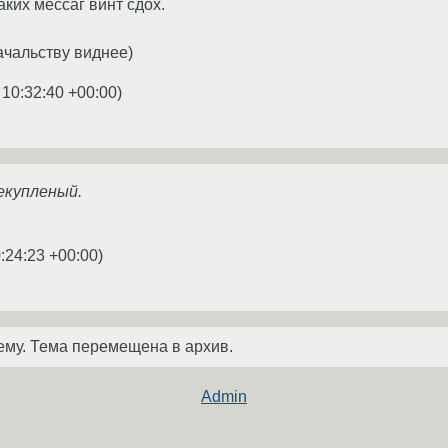
ких мессаг винт сдох.
ачальству виднее)
 10:32:40 +00:00
)
екупленый.
:24:23 +00:00
)
ему. Тема перемещена в архив.
Admin