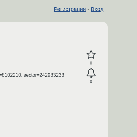
Регистрация
-
Вход
0
low=8102210, sector=242983233
0