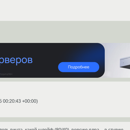
5 00:20:43 +00:00
)
ель винта, какой шлейф (80/40), версию ядра -- в студию.