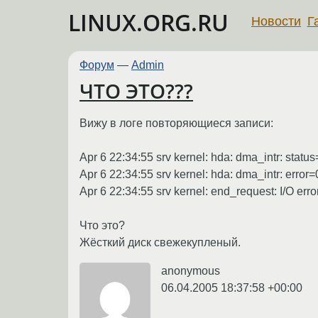
LINUX.ORG.RU
Новости
Г
Форум
—
Admin
ЧТО ЭТО???
Вижу в логе повторяющиеся записи:
Apr 6 22:34:55 srv kernel: hda: dma_intr: stat
Apr 6 22:34:55 srv kernel: hda: dma_intr: err
Apr 6 22:34:55 srv kernel: end_request: I/O err
Что это?
Жёсткий диск свежекупленый.
anonymous
06.04.2005 18:37:58 +00:00