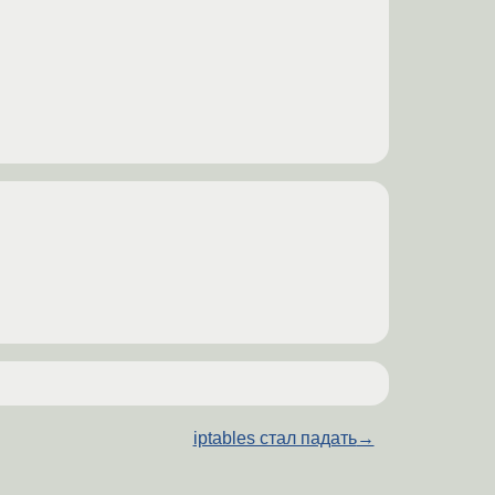
iptables стал падать
→