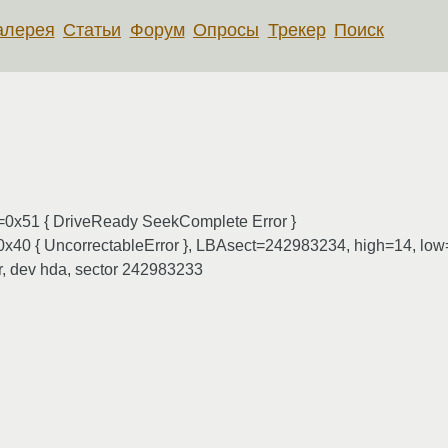
алерея
Статьи
Форум
Опросы
Трекер
Поиск
us=0x51 { DriveReady SeekComplete Error }
or=0x40 { UncorrectableError }, LBAsect=242983234, high=14, 
or, dev hda, sector 242983233