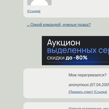
Ссылка
←
Одной командой, нужные права?
Мож перегревается?
anonymous
(
07.04.200
Показать ответ
Ссылка
Чипсет материнки, мод