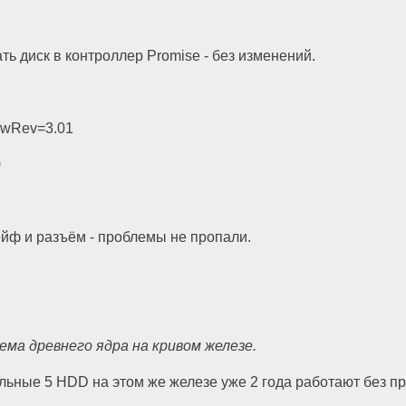
ть диск в контроллер Promise - без изменений.
FwRev=3.01
)
йф и разъём - проблемы не пропали.
ема древнего ядра на кривом железе.
льные 5 HDD на этом же железе уже 2 года работают без п