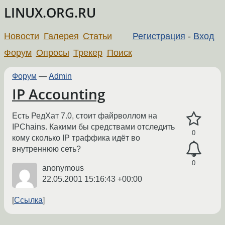
LINUX.ORG.RU
Новости
Галерея
Статьи
Регистрация
-
Вход
Форум
Опросы
Трекер
Поиск
Форум
—
Admin
IP Accounting
Есть РедХат 7.0, стоит файрволлом на
IPChains. Какими бы средствами отследить
0
кому сколько IP траффика идёт во
внутреннюю сеть?
0
anonymous
22.05.2001 15:16:43 +00:00
Ссылка