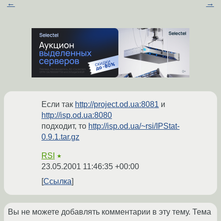
←
→
Если так
http://project.od.ua:8081
и
http://isp.od.ua:8080
подходит, то
http://isp.od.ua/~rsi/IPStat-
0.9.1.tar.gz
RSI
★
23.05.2001 11:46:35 +00:00
Ссылка
Вы не можете добавлять комментарии в эту тему. Тема