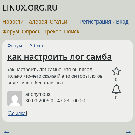
LINUX.ORG.RU
Новости
Галерея
Статьи
Регистрация
-
Вход
Форум
Опросы
Трекер
Поиск
Форум
—
Admin
как настроить лог самба
как настроить лог самба, что он писал
только кто-чего скачал? а то он горы логов
0
ведет, и все бесполезные
anonymous
0
30.03.2005 01:47:23 +00:00
Ссылка
←
→