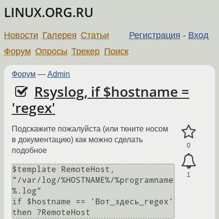
LINUX.ORG.RU
Новости
Галерея
Статьи
Регистрация
-
Вход
Форум
Опросы
Трекер
Поиск
Форум
—
Admin
Rsyslog, if $hostname =
'regex'
Подскажите пожалуйста (или ткните носом
в документацию) как можно сделать
0
подобное
$template RemoteHost, 
1
"/var/log/%HOSTNAME%/%programname
%.log" 

if $hostname == 'Вот_здесь_regex' 