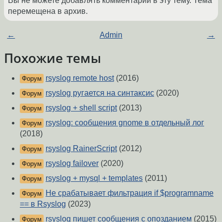
Вы не можете добавлять комментарии в эту тему. Тема
перемещена в архив.
←
Admin
→
Похожие темы
rsyslog remote host
(2016)
Форум
rsyslog ругается на синтаксис
(2020)
Форум
rsyslog + shell script
(2013)
Форум
rsyslog: cooбщения gnome в отдельный лог
Форум
(2018)
rsyslog RainerScript
(2012)
Форум
rsyslog failover
(2020)
Форум
rsyslog + mysql + templates
(2011)
Форум
Не срабатывает фильтрация if $programname
Форум
== в Rsyslog
(2023)
rsyslog пишет сообщения с опозданием
(2015)
Форум