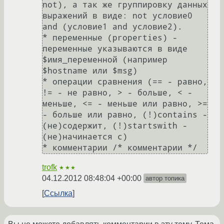
not), а так же группировку данных 
выражений в виде: not условие0 
and (условие1 and условие2).

* переменные (properties) - 
переменные указываются в виде 
$имя_переменной (например 
$hostname или $msg)

* операции сравнения (== - равно, 
!= - не равно, > - больше, < - 
меньше, <= - меньше или равно, >= 
- больше или равно, (!)contains - 
(не)содержит, (!)startswith - 
(не)начинается с)

trofk
★★★
04.12.2012 08:48:04 +00:00
автор топика
Ссылка