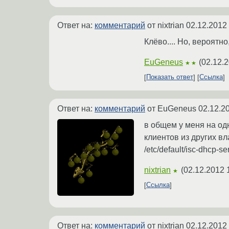
Ответ на:
комментарий
от nixtrian
02.12.2012 
Клёво.... Но, вероятно
EuGeneus
(
02.12.2
★★
Показать ответ
Ссылка
Ответ на:
комментарий
от EuGeneus
02.12.2
в общем у меня на одн
клиентов из других в
/etc/default/isc-dhcp
nixtrian
(
02.12.2012 
★
Ссылка
Ответ на:
комментарий
от nixtrian
02.12.2012 