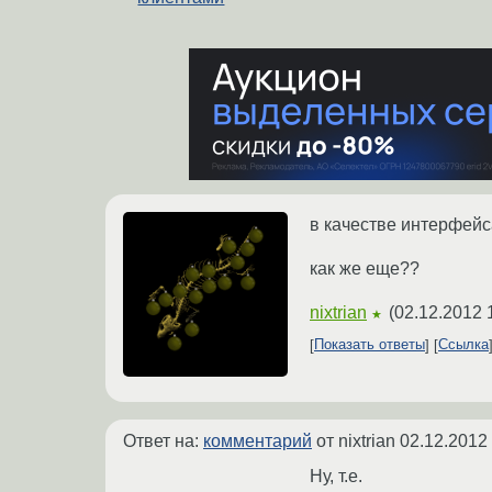
в качестве интерфейс
как же еще??
nixtrian
(
02.12.2012 
★
Показать ответы
Ссылка
Ответ на:
комментарий
от nixtrian
02.12.2012 
Ну, т.е.