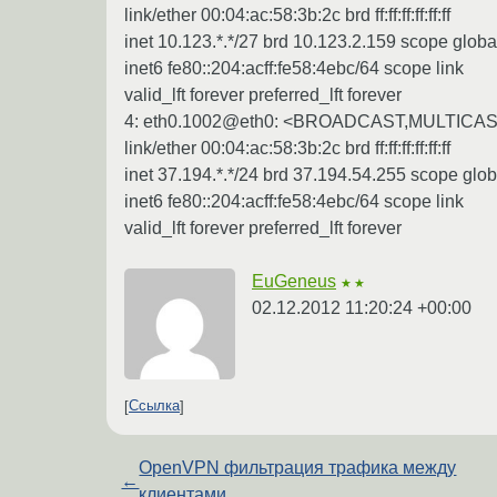
link/ether 00:04:ac:58:3b:2c brd ff:ff:ff:ff:ff:ff
inet 10.123.*.*/27 brd 10.123.2.159 scope glob
inet6 fe80::204:acff:fe58:4ebc/64 scope link
valid_lft forever preferred_lft forever
4: eth0.1002@eth0: <BROADCAST,MULTICAST
link/ether 00:04:ac:58:3b:2c brd ff:ff:ff:ff:ff:ff
inet 37.194.*.*/24 brd 37.194.54.255 scope glo
inet6 fe80::204:acff:fe58:4ebc/64 scope link
valid_lft forever preferred_lft forever
EuGeneus
★★
02.12.2012 11:20:24 +00:00
Ссылка
OpenVPN фильтрация трафика между
←
клиентами