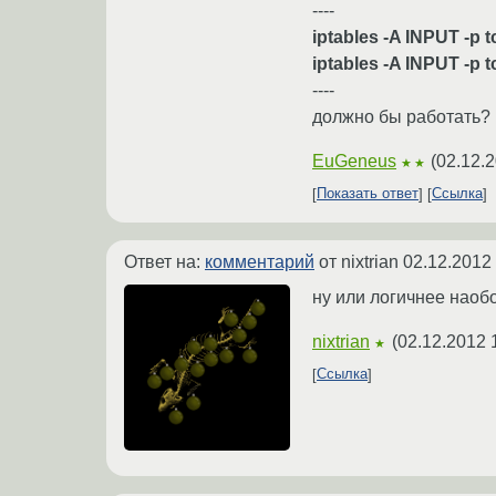
----
iptables -A INPUT -p t
iptables -A INPUT -p t
----
должно бы работать?
EuGeneus
(
02.12.2
★★
Показать ответ
Ссылка
Ответ на:
комментарий
от nixtrian
02.12.2012 
ну или логичнее наоб
nixtrian
(
02.12.2012 
★
Ссылка