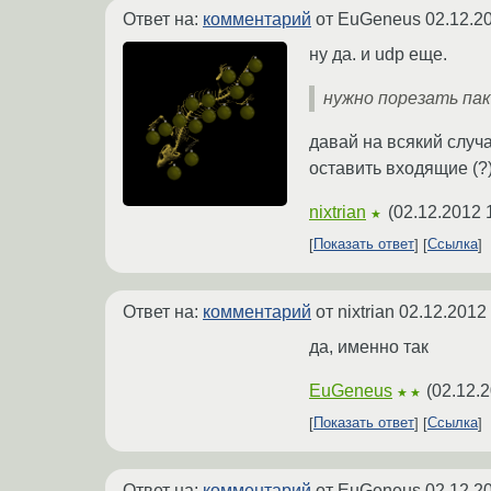
Ответ на:
комментарий
от EuGeneus
02.12.2
ну да. и udp еще.
нужно порезать пак
давай на всякий случа
оставить входящие (?)
nixtrian
(
02.12.2012 
★
Показать ответ
Ссылка
Ответ на:
комментарий
от nixtrian
02.12.2012 
да, именно так
EuGeneus
(
02.12.2
★★
Показать ответ
Ссылка
Ответ на:
комментарий
от EuGeneus
02.12.2