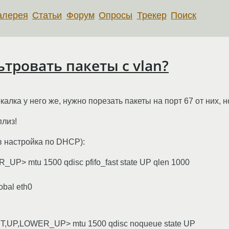
алерея
Статьи
Форум
Опросы
Трекер
Поиск
льтровать пакеты с vlan?
калка у него же, нужно порезать пакеты на порт 67 от них, н
плиз!
в настройка по DHCP):
> mtu 1500 qdisc pfifo_fast state UP qlen 1000
obal eth0
,UP,LOWER_UP> mtu 1500 qdisc noqueue state UP