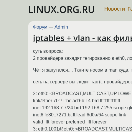
LINUX.ORG.RU
Новости
Г
Форум
—
Admin
iptables + vlan - как фи
суть вопроса:
2 провайдера захядят тегированно в eth0, ло
Чёт я запутался.... Ткните носом в man куда, 
сеть на сервере выглядит так (с провайдеро
2: eth0: <BROADCAST,MULTICAST,UP,LOWER_UP
link/ether 70:71:bc:ad:6b:14 brd ff:ff:ff:ff:ff:ff
inet 192.168.7.7/24 brd 192.168.7.255 scope gl
inet6 fe80::7271:bcff:fead:6d0a/64 scope link
valid_lft forever preferred_lft forever
3: eth0.1001@eth0: <BROADCAST,MULTICAST