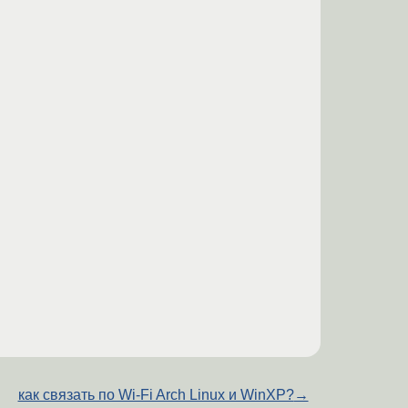
как связать по Wi-Fi Arch Linux и WinXP?
→