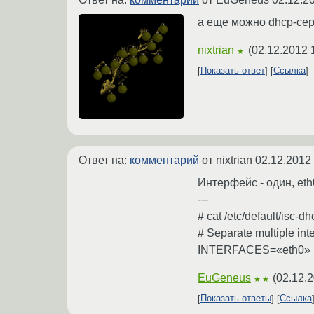
а еще можно dhcp-сер
nixtrian
(
02.12.2012 
★
Показать ответ
Ссылка
Ответ на:
комментарий
от nixtrian
02.12.2012 
Интерфейс - один, eth
---
# cat /etc/default/isc-d
# Separate multiple int
INTERFACES=«eth0»
EuGeneus
(
02.12.2
★★
Показать ответы
Ссылка