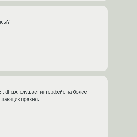
йсы?
ся, dhcpd слушает интерфейс на более
зрешающих правил.