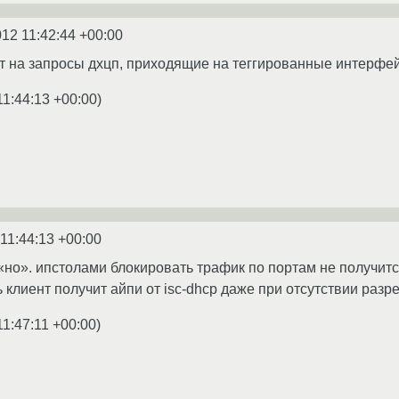
012 11:42:44 +00:00
ет на запросы дхцп, приходящие на теггированные интерфе
11:44:13 +00:00
)
11:44:13 +00:00
 «но». ипстолами блокировать трафик по портам не получит
ь клиент получит айпи от isc-dhcp даже при отсутствии ра
11:47:11 +00:00
)