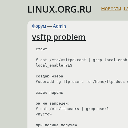
LINUX.ORG.RU
Новости
Г
Форум
—
Admin
vsftp problem
стоит

# cat /etc/vsftpd.conf | grep local_enabl
local_enable=YES

создаю юзера

#useradd -g ftp-users -d /home/ftp-docs u
задаю пароль

он не запрещён:

# cat /etc/ftpusers | grep user1

<пусто>

при логине получаю 
