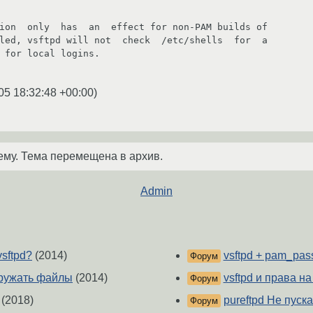
05 18:32:48 +00:00
)
ему. Тема перемещена в архив.
Admin
vsftpd?
(2014)
vsftpd + pam_pa
Форум
гружать файлы
(2014)
vsftpd и права н
Форум
(2018)
pureftpd Не пуска
Форум