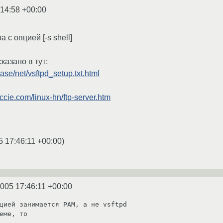
:14:58 +00:00
 с опцией [-s shell]
казано в тут:
ase/net/vsftpd_setup.txt.html
yccie.com/linux-hn/ftp-server.htm
5 17:46:11 +00:00
)
2005 17:46:11 +00:00
цией занимается PAM, а не vsftpd

еме, то 
