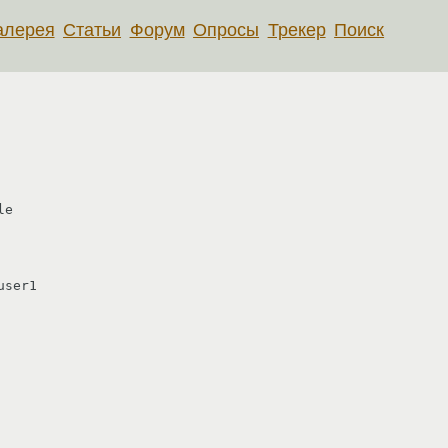
алерея
Статьи
Форум
Опросы
Трекер
Поиск
e

ser1
