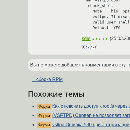
man vsftpd.conf

 check_shell

   Note!  This  option  only  has  an  effect for non-PAM builds of

   vsftpd. If disabled, vsftpd will not  check  /etc/shells  for  a

   valid user shell for local logins.

   Default: YES
sdio
(
25.03.20
★★★★★
Ссылка
Вы не можете добавлять комментарии в эту т
←
сборка RPM
Похожие темы
Как отключить доступ к rootfs через 
Форум
(VSFTPD) Сервер не позволяет за
Форум
vsftpd Ошибка 530 при авторизации
Форум