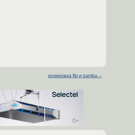
кодировка ftp и samba
→