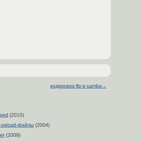
кодировка ftp и samba
→
sswd
(2010)
а upload-файлы
(2004)
ет
(2009)