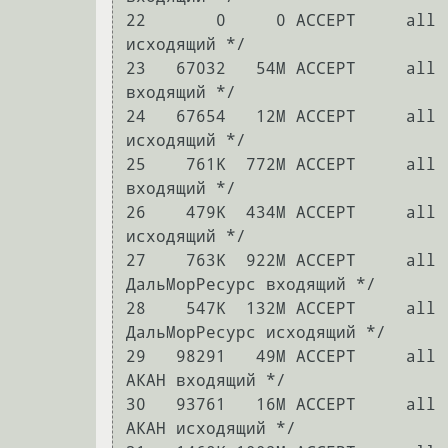
22       0     0 ACCEPT     all 
исходящий */

23   67032   54M ACCEPT     all 
входящий */

24   67654   12M ACCEPT     all 
исходящий */

25    761K  772M ACCEPT     all 
входящий */

26    479K  434M ACCEPT     all 
исходящий */

27    763K  922M ACCEPT     all 
ДальМорРесурс входящий */

28    547K  132M ACCEPT     all 
ДальМорРесурс исходящий */

29   98291   49M ACCEPT     all 
АКАН входящий */

30   93761   16M ACCEPT     all 
АКАН исходящий */
