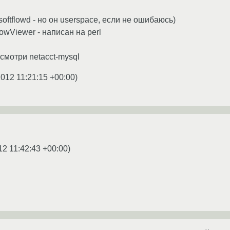
softflowd - но он userspace, если не ошибаюсь)
owViewer - написан на perl
осмотри netacct-mysql
2012 11:21:15 +00:00
)
12 11:42:43 +00:00
)