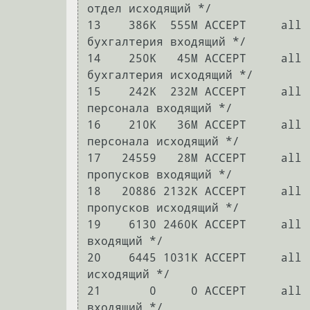
отдел исходящий */

13    386K  555M ACCEPT     all 
бухгалтерия входящий */

14    250K   45M ACCEPT     all 
бухгалтерия исходящий */

15    242K  232M ACCEPT     all 
персонала входящий */

16    210K   36M ACCEPT     all 
персонала исходящий */

17   24559   28M ACCEPT     all 
пропусков входящий */

18   20886 2132K ACCEPT     all 
пропусков исходящий */

19    6130 2460K ACCEPT     all 
входящий */

20    6445 1031K ACCEPT     all 
исходящий */

21       0     0 ACCEPT     all 
входящий */
