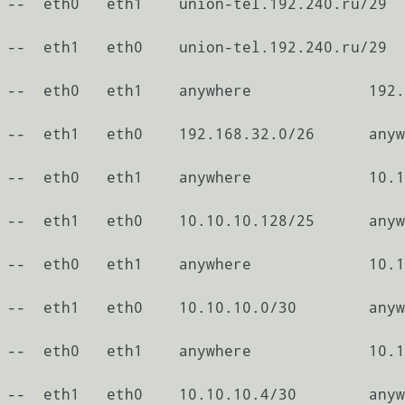
 --  eth0   eth1    union-tel.192.240.ru/29  
 --  eth1   eth0    union-tel.192.240.ru/29  
 --  eth0   eth1    anywhere             192.
 --  eth1   eth0    192.168.32.0/26      anyw
 --  eth0   eth1    anywhere             10.1
 --  eth1   eth0    10.10.10.128/25      anyw
 --  eth0   eth1    anywhere             10.1
 --  eth1   eth0    10.10.10.0/30        anyw
 --  eth0   eth1    anywhere             10.1
 --  eth1   eth0    10.10.10.4/30        anyw