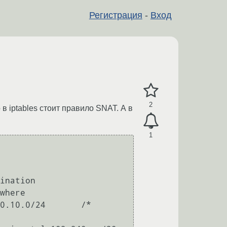
Регистрация
-
Вход
2
 в iptables cтоит правило SNAT. А в
1
ination

where

0.10.0/24       /* 