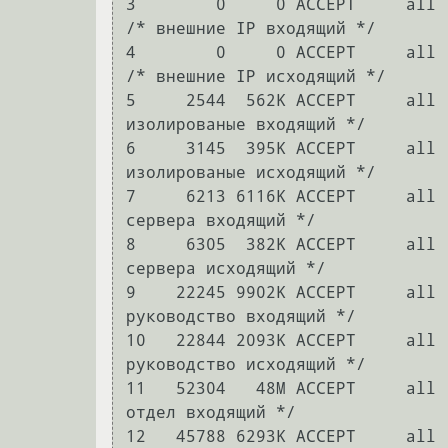
3        0     0 ACCEPT     all 
/* внешние IP входящий */

4        0     0 ACCEPT     all 
/* внешние IP исходящий */

5     2544  562K ACCEPT     all 
изолированые входящий */

6     3145  395K ACCEPT     all 
изолированые исходящий */

7     6213 6116K ACCEPT     all 
сервера входящий */

8     6305  382K ACCEPT     all 
сервера исходящий */

9    22245 9902K ACCEPT     all 
руководство входящий */

10   22844 2093K ACCEPT     all 
руководство исходящий */

11   52304   48M ACCEPT     all 
отдел входящий */

12   45788 6293K ACCEPT     all 