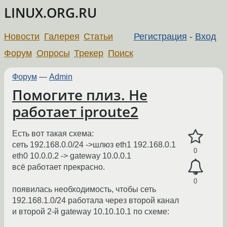
LINUX.ORG.RU
Новости
Галерея
Статьи
Регистрация
-
Вход
Форум
Опросы
Трекер
Поиск
Форум
—
Admin
Помогите плиз. Не
работает iproute2
Есть вот такая схема:
сеть 192.168.0.0/24 ->шлюз eth1 192.168.0.1
0
eth0 10.0.0.2 -> gateway 10.0.0.1
всё работает прекрасно.
0
появилась необходимость, чтобы сеть
192.168.1.0/24 работала через второй канал
и второй 2-й gateway 10.10.10.1 по схеме: