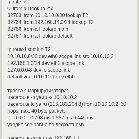
ip rule list
0: from all lookup 255
32763: from 10.10.10.0/30 lookup T2
32764: from 192.168.14.0/24 lookup T2
32766: from all lookup main
32767: from all lookup default
ip route list table T2
10.10.10.0/30 dev eth0 scope link src 10.10.10.2
192.168.1.0/24 dev eth2 scope link
127.0.0.0/8 dev lo scope link
default via 10.10.10.1 dev eth0
трасса с маршрутизатора:
traceroute -n ya.ru -s 10.10.10.2
traceroute to ya.ru (213.180.204.8) from 10.10.10.2, 30
hops max, 40 byte packets
1 10.0.0.1 0.708 ms 1.587 ms 0.449 ms
уходит всё равно по дефолтному
traceroute -n ya.ru -s 192.168.1.1