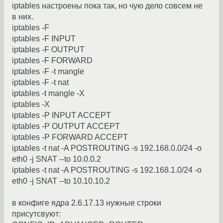
iptables настроены пока так, но чую дело совсем не
в них.
iptables -F
iptables -F INPUT
iptables -F OUTPUT
iptables -F FORWARD
iptables -F -t mangle
iptables -F -t nat
iptables -t mangle -X
iptables -X
iptables -P INPUT ACCEPT
iptables -P OUTPUT ACCEPT
iptables -P FORWARD ACCEPT
iptables -t nat -A POSTROUTING -s 192.168.0.0/24 -o
eth0 -j SNAT --to 10.0.0.2
iptables -t nat -A POSTROUTING -s 192.168.1.0/24 -o
eth0 -j SNAT --to 10.10.10.2
в конфиге ядра 2.6.17.13 нужные строки
присутсвуют: