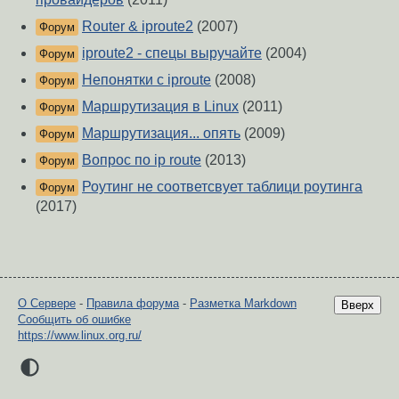
Router & iproute2
(2007)
Форум
iproute2 - спецы выручайте
(2004)
Форум
Непонятки с iproute
(2008)
Форум
Маршрутизация в Linux
(2011)
Форум
Маршрутизация... опять
(2009)
Форум
Вопрос по ip route
(2013)
Форум
Роутинг не соответсвует таблици роутинга
Форум
(2017)
О Сервере
-
Правила форума
-
Разметка Markdown
Вверх
Сообщить об ошибке
https://www.linux.org.ru/