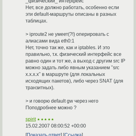
_физический_ интерфейс
Нет, все должно работать, особенно если
эти default-маршруты описаны в разных
таблицах.
> iproute2 не умеет(?!) оперировать с
алиасами вида eth0:1
Нет, точно так же, как и iptables. И это
правильно, т.к. физический интерфейс все
равно один и тот же, а выход с другим src IP
можно задать либо явным указанием "src
x.x.x.x" в маршруте (для локальных
исходящих пакетов), либо через SNAT (для
транзитных).
> и говорю default gw через него
Поподробнее можно ?
spirit
★★★★★
15.02.2007 08:00:52 +00:00
Показать ответ
Ссылка