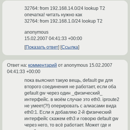
32764: from 192.168.14.0/24 lookup T2
опечатка! читать нужно как
32764: from 192.168.1.0/24 lookup T2
anonymous
15.02.2007 04:41:33 +00:00
Показать ответ
Ссылка
Ответ на:
комментарий
от anonymous
15.02.2007
04:41:33 +00:00
пока выяснил такую вещь, default gw для
второго соединения не работает, если оба
gefault gw через один _физический_
интерфейс. в моём случае это eth0. iproute2
не умеет(?!) оперировать с алиасами вида
eth0:1. Если я добавляю 2-й физический
интерфейс скажем eth3 и говорю default gw
через него, то всё работает. Может где и