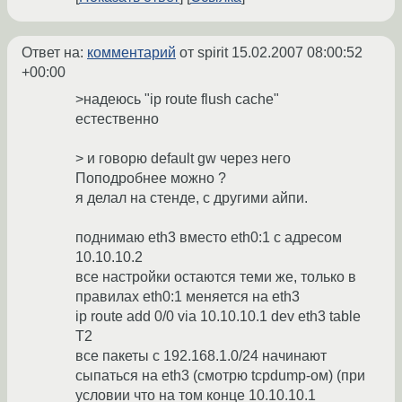
Ответ на:
комментарий
от spirit
15.02.2007 08:00:52
+00:00
>надеюсь "ip route flush cache"
естественно
> и говорю default gw через него
Поподробнее можно ?
я делал на стенде, с другими айпи.
поднимаю eth3 вместо eth0:1 c адресом
10.10.10.2
все настройки остаются теми же, только в
правилах eth0:1 меняется на eth3
ip route add 0/0 via 10.10.10.1 dev eth3 table
T2
все пакеты с 192.168.1.0/24 начинают
сыпаться на eth3 (смотрю tcpdump-ом) (при
условии что на том конце 10.10.10.1