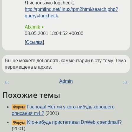
Я использую logcheck:
http://rpmfind.net/linux/rpm2html/search.php?
query=logcheck
Alximik
★
08.05.2001 13:04:52 +00:00
Ссылка
Вы не можете добавлять комментарии в эту тему. Тема
перемещена в архив.
←
Admin
→
Похожие темы
Господа! Нет ли у кого-нибудь хорошего
Форум
описания m4 ?
(2001)
Кто-нибудь пристегивал DrWeb к sendmail?
Форум
(2001)