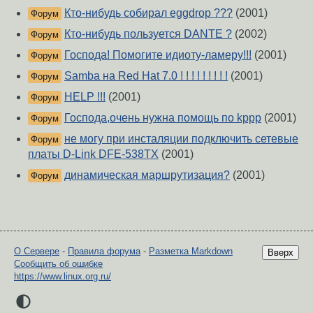
Кто-нибудь собирал eggdrop ???
(2001)
Форум
Кто-нибудь пользуется DANTE ?
(2002)
Форум
Господа! Помогите идиоту-ламеру!!!
(2001)
Форум
Samba на Red Hat 7.0 ! ! ! ! ! ! ! ! !
(2001)
Форум
HELP !!!
(2001)
Форум
Господа,очень нужна помощь по kppp
(2001)
Форум
не могу при инсталяции подключить сетевые
Форум
платы D-Link DFE-538TX
(2001)
динамическая маршрутизация?
(2001)
Форум
О Сервере
-
Правила форума
-
Разметка Markdown
Вверх
Сообщить об ошибке
https://www.linux.org.ru/