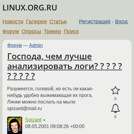
LINUX.ORG.RU
Новости
Галерея
Статьи
Регистрация
-
Вход
Форум
Опросы
Трекер
Поиск
Форум
—
Admin
Господа, чем лучше
анализировать логи? ? ? ? ?
? ? ? ? ?
Разумеется, головой, но есть ли какая-
нибудь удобно выжимающая их прога.
0
Линки можно послать на мыло
spizard@mail.ru
0
Spizard
★
08.05.2001 09:08:26 +00:00