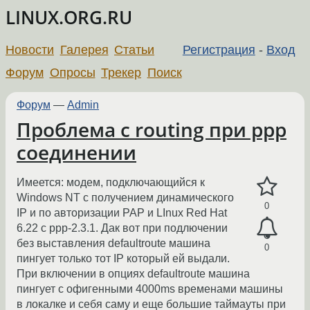
LINUX.ORG.RU
Новости
Галерея
Статьи
Регистрация
-
Вход
Форум
Опросы
Трекер
Поиск
Форум
—
Admin
Проблема с routing при ppp
соединении
Имеется: модем, подключающийся к
Windows NT с получением динамического
0
IP и по авторизации PAP и LInux Red Hat
6.22 с ppp-2.3.1. Дак вот при подлючении
без выставления defaultroute машина
0
пингует только тот IP который ей выдали.
При включении в опциях defaultroute машина
пингует с офигенными 4000ms временами машины
в локалке и себя саму и еще большие таймауты при