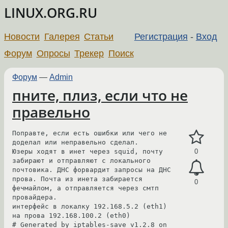
LINUX.ORG.RU
Новости
Галерея
Статьи
Регистрация
-
Вход
Форум
Опросы
Трекер
Поиск
Форум
—
Admin
пните, плиз, если что не
правельно
Поправте, если есть ошибки или чего не 
доделал или неправельно сделал.

Юзеры ходят в инет через squid, почту 
0
забирают и отправляют с локального 
почтовика. ДНС форвардит запросы на ДНС 
прова. Почта из инета забирается 
0
фечмайлом, а отправляется через смтп 
провайдера. 

интерфейс в локалку 192.168.5.2 (eth1)

на прова 192.168.100.2 (eth0)

# Generated by iptables-save v1.2.8 on 