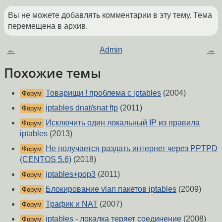
Вы не можете добавлять комментарии в эту тему. Тема
перемещена в архив.
←
Admin
→
Похожие темы
Товарищи ! проблема с iptables
(2004)
Форум
iptables dnat/snat ftp
(2011)
Форум
Исключить один локальный IP из правила
Форум
iptables
(2013)
Не получается раздать интернет через PPTPD
Форум
(CENTOS 5.6)
(2018)
iptables+pop3
(2011)
Форум
Блокирование vlan пакетов iptables
(2009)
Форум
Трафик и NAT
(2007)
Форум
iptables - локалка теряет соединение
(2008)
Форум