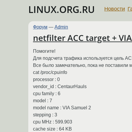
LINUX.ORG.RU
Новости
Г
Форум
—
Admin
netfilter ACC target + V
Помогите!
Для подсчета трафика используется цель ACC
Все было замечательно, пока не поставили 
cat /proc/cpuinfo
processor : 0
vendor_id : CentaurHauls
cpu family : 6
model : 7
model name : VIA Samuel 2
stepping : 3
cpu MHz : 599.903
cache size : 64 KB