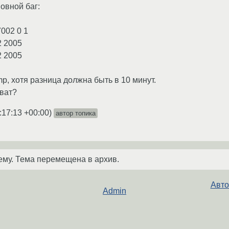
овной баг:
002 0 1
2 2005
2 2005
mp, хотя разница должна быть в 10 минут.
оват?
:17:13 +00:00
)
автор топика
ему. Тема перемещена в архив.
Авто
Admin