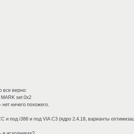
о все верно:
/0 MARK set 0x2
- нет ничего похожего.
и под i386 и под VIA С3 (ядро 2.4.18, варианты оптимизаци
ь в исходниках?