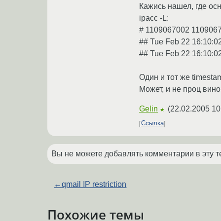
Кажись нашел, где осн
ipacc -L:
# 1109067002 1109067
## Tue Feb 22 16:10:0
## Tue Feb 22 16:10:0
Один и тот же timesta
Может, и не проц вин
Gelin
(
22.02.2005 10
★
Ссылка
Вы не можете добавлять комментарии в эту т
←
qmail IP restriction
Похожие темы