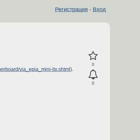
Регистрация
-
Вход
0
herboard/via_epia_mini-itx.shtml
).
0