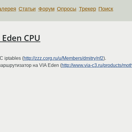
алерея
Статьи
Форум
Опросы
Трекер
Поиск
IA Eden CPU
 iptables (
http://zzz.corg.ru/u/Members/dmitry/nf2
).
маршрутизатор на VIA Eden (
http://www.via-c3.ru/products/mot