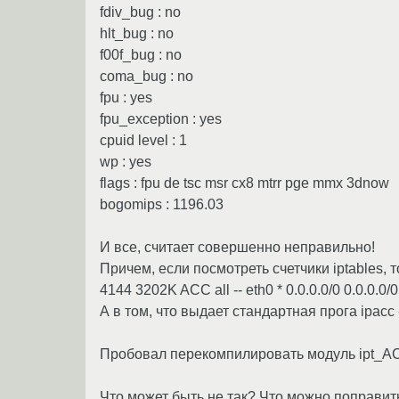
fdiv_bug : no
hlt_bug : no
f00f_bug : no
coma_bug : no
fpu : yes
fpu_exception : yes
cpuid level : 1
wp : yes
flags : fpu de tsc msr cx8 mtrr pge mmx 3dnow
bogomips : 1196.03
И все, считает совершенно неправильно!
Причем, если посмотреть счетчики iptables, т
4144 3202K ACC all -- eth0 * 0.0.0.0/0 0.0.0.0
А в том, что выдает стандартная прога ipacc 
Пробовал перекомпилировать модуль ipt_ACC 
Что может быть не так? Что можно поправит