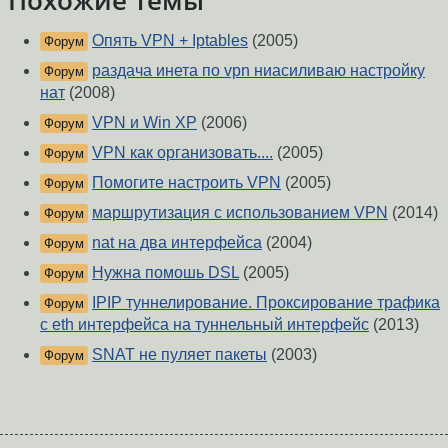
Похожие темы
Опять VPN + Iptables
(2005)
Форум
раздача инета по vpn ниасиливаю настройку
Форум
нат
(2008)
VPN и Win XP
(2006)
Форум
VPN как организовать....
(2005)
Форум
Помогите настроить VPN
(2005)
Форум
маршрутизация с использованием VPN
(2014)
Форум
nat на два интерфейса
(2004)
Форум
Нужна помошь DSL
(2005)
Форум
IPIP туннелирование. Проксирование трафика
Форум
с eth интерфейса на туннельный интерфейс
(2013)
SNAT не пуляет пакеты
(2003)
Форум