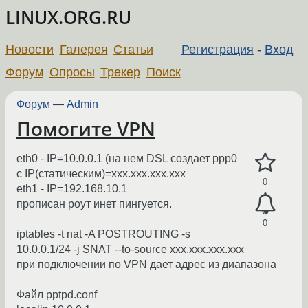
LINUX.ORG.RU
Новости
Галерея
Статьи
Регистрация
-
Вход
Форум
Опросы
Трекер
Поиск
Форум
—
Admin
Помогите VPN
eth0 - IP=10.0.0.1 (на нем DSL создает ppp0
с IP(статическим)=xxx.xxx.xxx.xxx
0
eth1 - IP=192.168.10.1
прописан роут инет пингуется.
0
iptables -t nat -A POSTROUTING -s
10.0.0.1/24 -j SNAT --to-source xxx.xxx.xxx.xxx
при подключении по VPN дает адрес из диапазона
Файл pptpd.conf