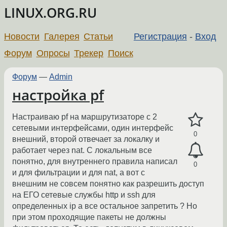
LINUX.ORG.RU
Новости
Галерея
Статьи
Регистрация
-
Вход
Форум
Опросы
Трекер
Поиск
Форум
—
Admin
настройка pf
Настраиваю pf на маршрутизаторе с 2
сетевыми интерфейсами, один интерфейс
0
внешний, второй отвечает за локалку и
работает через nat. С локальным все
понятно, для внутреннего правила написал
0
и для фильтрации и для nat, а вот с
внешним не совсем понятно как разрешить доступ
на ЕГО сетевые службы http и ssh для
определенных ip а все остальное запретить ? Но
при этом проходящие пакеты не должны