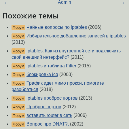
←
Admin
→
Похожие темы
Чайные вопросы по iptables
(2006)
Форум
Избирательное добавление записей в iptables
Форум
(2013)
iptables. Как из внутренней сети подключить
Форум
свой внешний интерфейс?
(2011)
Iptables и таблица Filter
(2015)
Форум
блокировка icq
(2003)
Форум
Трафик идет мимо прокси, помогите
Форум
разобраться
(2018)
iptables проброс портов
(2013)
Форум
Проброс портов
(2012)
Форум
вставить router в сеть
(2006)
Форум
Вопрос про DNAT?,
(2002)
Форум