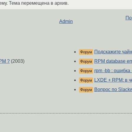
ему. Тема перемещена в архив.
По
Admin
Подскажите чайн
Форум
PM ?
(2003)
RPM database err
Форум
rpm -bb : ошибка
Форум
LXDE + RPM: в ч
Форум
Вопрос по Slack
Форум