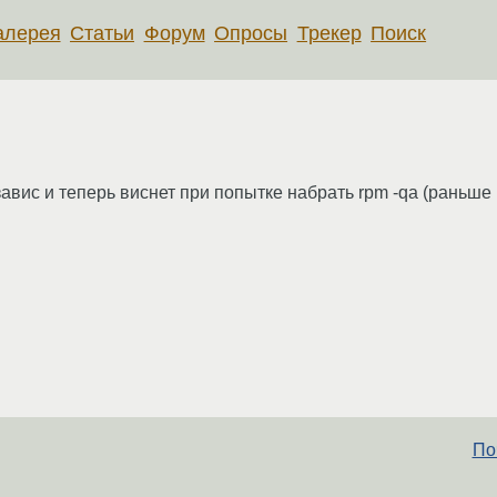
алерея
Статьи
Форум
Опросы
Трекер
Поиск
авис и теперь виснет при попытке набрать rpm -qa (раньше 
По