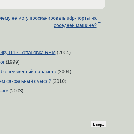
чему не могу просканировать udp-порты на
→
соседней машине?
ику ПЛЗ! Установка RPM
(2004)
or
(1999)
 -bb неизвестый параметр
(2004)
ём сакральный смысл?
(2010)
ware
(2003)
Вверх