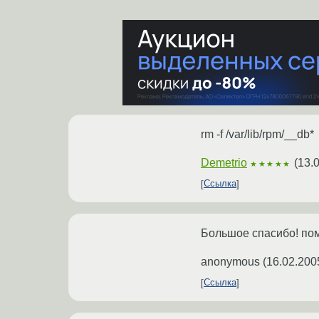
rm -f /var/lib/rpm/__db*
Demetrio
(
13.
★★★★★
Ссылка
Большое спасибо! пом
anonymous
(
16.02.200
Ссылка