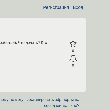
Регистрация
-
Вход
работал). Что делать? Кто
0
0
чему не могу просканировать udp-порты на
→
соседней машине?