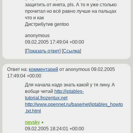
защитить от инета, pls. А то я уже столько
прочитал но всё равно лучше на пальцах
что и как
Дистрибутив gentoo
anonymous
09.02.2005 17:49:04 +00:00
Показать ответ
Ссылка
Ответ на:
комментарий
от anonymous
09.02.2005
17:49:04 +00:00
Для начала надо знать какой у тя лину. А
вобще читай
http://iptables-
tutorial.frozentux.net
http://www.opennet.ru/base/net/iptables_howto
.txt.html
nevsky
★
09.02.2005 18:24:01 +00:00