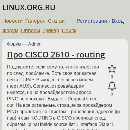
LINUX.ORG.RU
Новости
Галерея
Статьи
Регистрация
-
Вход
Форум
Опросы
Трекер
Поиск
Форум
—
Admin
Про CISCO 2610 - routing
Подскажите, если кому-то, что-то известно
по след. проблемке. Есть своя приватная
0
сетка TCP/IP. Выход в I-net через модем
(порт AUX). Connect с провайдером
имеется, но на провайдерсткие адреса
0
PING не проходит. Выдает - Request timed
out. На все остальные, стоящие за провайдером
PING пролетает со свистом. Трансляция адресов (ip
nap) и сам ROUTING в CISCO прописан след.
образом: ip nat inside source list 1 interface Dialer1