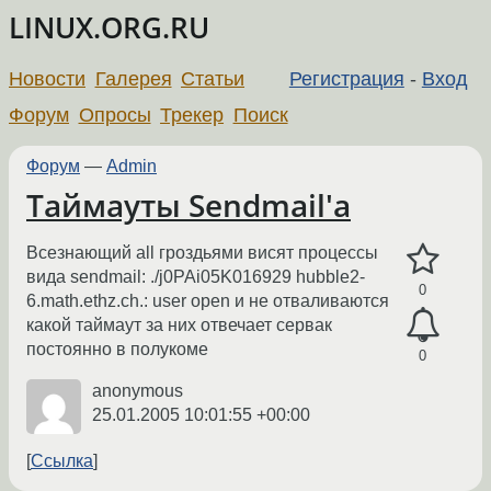
LINUX.ORG.RU
Новости
Галерея
Статьи
Регистрация
-
Вход
Форум
Опросы
Трекер
Поиск
Форум
—
Admin
Таймауты Sendmail'а
Всезнающий all гроздьями висят процессы
вида sendmail: ./j0PAi05K016929 hubble2-
0
6.math.ethz.ch.: user open и не отваливаются
какой таймаут за них отвечает сервак
постоянно в полукоме
0
anonymous
25.01.2005 10:01:55 +00:00
Ссылка