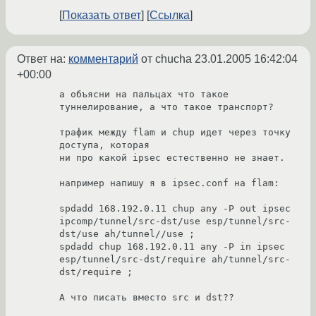
Показать ответ
Ссылка
Ответ на:
комментарий
от chucha
23.01.2005 16:42:04
+00:00
а объясни на пальцах что такое 
туннелирование, а что такое транспорт?

трафик между flam и chup идет через точку 
доступа, которая

ни про какой ipsec естественно не знает.

например напишу я в ipsec.conf на flam:

spdadd 168.192.0.11 chup any -P out ipsec 
ipcomp/tunnel/src-dst/use esp/tunnel/src-
dst/use ah/tunnel//use ;

spdadd chup 168.192.0.11 any -P in ipsec 
esp/tunnel/src-dst/require ah/tunnel/src-
dst/require ; 

А что писать вместо src и dst??