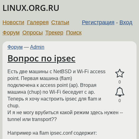
LINUX.ORG.RU
Новости
Галерея
Статьи
Регистрация
-
Вход
Форум
Опросы
Трекер
Поиск
Форум
—
Admin
Вопрос по ipsec
Есть две машины с NetBSD и Wi-Fi access
point. Первая машина (flam)
0
подключена к access point (ap). Вторая
машина (chup) по Wi-Fi беседует с ap.
Теперь я хочу настроить ipsec для flam и
0
chup.
И я не могу врубиться какой режим здесь нужен --
tunnel или transport??
Например на flam ipsec.conf содержит: