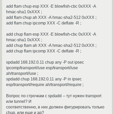
add flam chup esp XXX -E blowfish-cbc 0xXXX -A
hmac-sha1 0xXXX ;
add flam chup ah XXX -A hmac-sha2-512 0xXXX ;
add flam chup ipcomp XXX -C deflate -R ;
add chup flam esp XXX -E blowfish-cbc 0xXXX -A
hmac-sha1 0xXXX ;
add chup flam ah XXX -A hmac-sha2-512 0xXXX ;
add chup flam ipcomp XXX -C deflate -R ;
spdadd 168.192.0.11 chup any -P out ipsec
ipcomp/transport//use esp/transport//use
ah/transport//use ;
spdadd chup 168.192.0.11 any -P in ipsec
esp/transport//require ah/transport//require ;
Вопрос по строчкам с spdadd -- тут нужен transport
или tunnel? И
соответственно, в них должен фигурировать только
chup, или еще и ap?