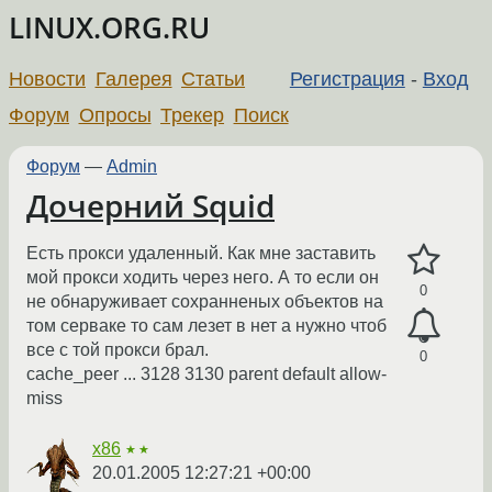
LINUX.ORG.RU
Новости
Галерея
Статьи
Регистрация
-
Вход
Форум
Опросы
Трекер
Поиск
Форум
—
Admin
Дочерний Squid
Есть прокси удаленный. Как мне заставить
мой прокси ходить через него. А то если он
0
не обнаруживает сохранненых объектов на
том серваке то сам лезет в нет а нужно чтоб
все с той прокси брал.
0
cache_peer ... 3128 3130 parent default allow-
miss
x86
★★
20.01.2005 12:27:21 +00:00