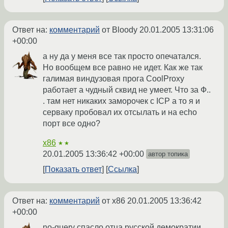
Ответ на:
комментарий
от Bloody
20.01.2005 13:31:06
+00:00
а ну да у меня все так просто опечатался.
Но вообщем все равно не идет. Как же так
галимая виндузовая прога CoolProxy
работает а чудный сквид не умеет. Что за Ф..
. там нет никаких заморочек с ICP а то я и
серваку пробовал их отсылать и на echo
порт все одно?
x86
★★
20.01.2005 13:36:42 +00:00
автор топика
Показать ответ
Ссылка
Ответ на:
комментарий
от x86
20.01.2005 13:36:42
+00:00
no-query спасло отца русской демократии