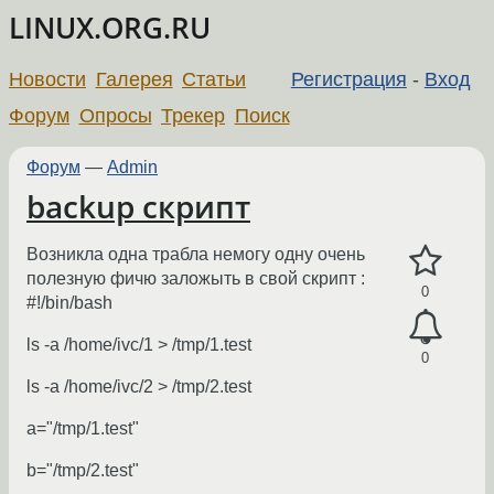
LINUX.ORG.RU
Новости
Галерея
Статьи
Регистрация
-
Вход
Форум
Опросы
Трекер
Поиск
Форум
—
Admin
backup скрипт
Возникла одна трабла немогу одну очень
полезную фичю заложыть в свой скрипт :
0
#!/bin/bash
ls -a /home/ivc/1 > /tmp/1.test
0
ls -a /home/ivc/2 > /tmp/2.test
a="/tmp/1.test"
b="/tmp/2.test"