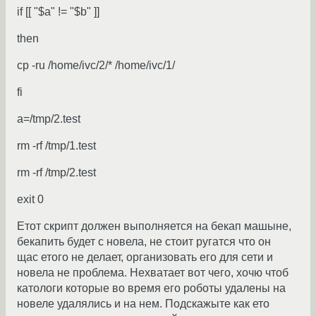
if [[ "$a" != "$b" ]]
then
cp -ru /home/ivc/2/* /home/ivc/1/
fi
a=/tmp/2.test
rm -rf /tmp/1.test
rm -rf /tmp/2.test
exit 0
Етот скрипт должен выполняется на бекап машыне,
бекапить будет с новела, не стоит ругатся что он
щас етого не делает, организовать его для сети и
новела не проблема. Нехватает вот чего, хочю чтоб
катологи которые во время его роботы удалены на
новеле удалялись и на нем. Подскажыте как ето