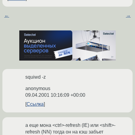
←
→
squiwd -z
anonymous
09.04.2001 10:16:09 +00:00
Ссылка
а еще мона <ctrl>-refresh (IE) или <shift>-
refresh (NN) тогда он на кэш забъет