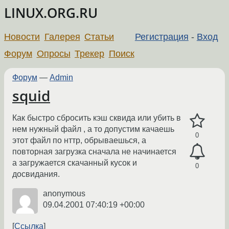
LINUX.ORG.RU
Новости
Галерея
Статьи
Регистрация
-
Вход
Форум
Опросы
Трекер
Поиск
Форум
—
Admin
squid
Как быстро сбросить кэш сквида или убить в
нем нужный файл , а то допустим качаешь
0
этот файл по нттр, обрываешься, а
повторная загрузка сначала не начинается
а загружается скачанный кусок и
0
досвидания.
anonymous
09.04.2001 07:40:19 +00:00
Ссылка