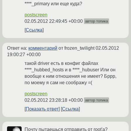
****_primary или еще куда?
postscreen
02.05.2012 22:49:45 +00:00
автор топика
Ссылка
Ответ на:
комментарий
от frozen_twilight
02.05.2012
19:00:27 +00:00
такой driver есть в конфиг файлах
****_hubbed_hosts и в ****_hubuser Или он
вообще к ним отношения не имеет? Бррр,
по моему я сам не соображу =(
postscreen
02.05.2012 23:28:18 +00:00
автор топика
Показать ответ
Ссылка
Почту пытаешься отправить от root'а?