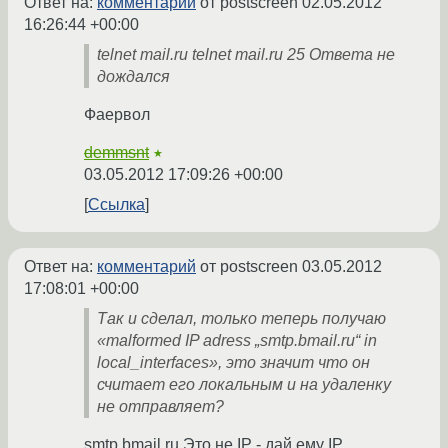
Ответ на:
комментарий
от postscreen
02.05.2012
16:26:44 +00:00
telnet mail.ru telnet mail.ru 25 Ответа не
дождался
Фаервол
demmsnt
★
03.05.2012 17:09:26 +00:00
Ссылка
Ответ на:
комментарий
от postscreen
03.05.2012
17:08:01 +00:00
Так и сделал, только теперь получаю
«malformed IP adress „smtp.bmail.ru“ in
local_interfaces», это значит что он
считает его локальным и на удаленку
не отправляет?
smtp.bmail.ru Это не IP - дай ему IP