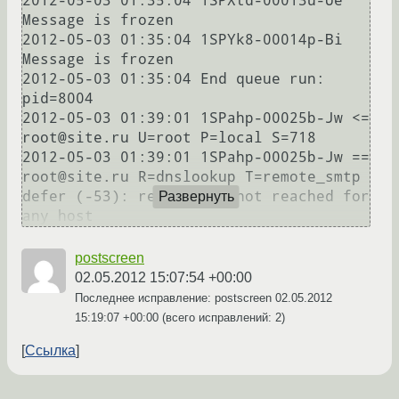
2012-05-03 01:35:04 1SPXtd-00013u-Ue 
Message is frozen

2012-05-03 01:35:04 1SPYk8-00014p-Bi 
Message is frozen

2012-05-03 01:35:04 End queue run: 
pid=8004

2012-05-03 01:39:01 1SPahp-00025b-Jw <= 
root@site.ru U=root P=local S=718

2012-05-03 01:39:01 1SPahp-00025b-Jw == 
root@site.ru R=dnslookup T=remote_smtp 
defer (-53): retry time not reached for 
Развернуть
any host
postscreen
02.05.2012 15:07:54 +00:00
Последнее исправление: postscreen
02.05.2012
15:19:07 +00:00
(всего исправлений: 2)
Ссылка