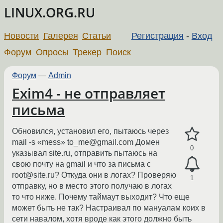
LINUX.ORG.RU
Новости
Галерея
Статьи
Регистрация
-
Вход
Форум
Опросы
Трекер
Поиск
Форум
—
Admin
Exim4 - не отправляет
письма
Обновился, установил его, пытаюсь через
mail -s «mess» to_me@gmail.com Домен
0
указывал site.ru, отправить пытаюсь на
свою почту на gmail и что за письма с
root@site.ru? Откуда они в логах? Проверяю
1
отправку, но в место этого получаю в логах
то что ниже. Почему таймаут выходит? Что еще
может быть не так? Настраивал по мануалам коих в
сети навалом, хотя вроде как этого должно быть