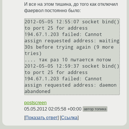
И все на этом тишина, до того как отключил
фаервол постоянно было:
2012-05-05 12:55:07 socket bind() 
to port 25 for address 
194.67.1.203 failed: Cannot 
assign requested address: waiting 
30s before trying again (9 more 
tries)

.... так раз 10 пытается потом

2012-05-05 12:59:37 socket bind() 
to port 25 for address 
194.67.1.203 failed: Cannot 
assign requested address: daemon 
postscreen
05.05.2012 02:05:58 +00:00
автор топика
Показать ответ
Ссылка