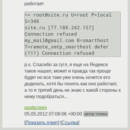
работает
<= root@site.ru U=root P=local 
S=346

site.ru [77.188.242.157] 
Connection refused

my_mail@gmail.com R=smarthost 
T=remote_smtp_smarthost defer 
p.s. Спасибо за гугл, я еще на Яндексе
такое нашел, может и правда так проще
будет но все таки уже очень хочется его
доделать, хотя бы понять как оно работает,
а то я третий день не знаю с какой стороны к
нему подобраться...
postscreen
05.05.2012 07:06:06 +00:00
автор топика
Показать ответ
Ссылка