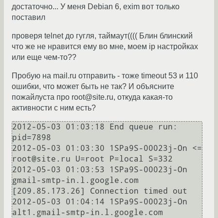
достаточно... У меня Debian 6, exim вот только
поставил
проверя telnet до гугля, таймаут(((( Блин блинский
что же не нравится ему во мне, моем ip настройках
или еще чем-то??
Пробую на mail.ru отправить - тоже timeout 53 и 110
ошибки, что может быть не так? И объясните
пожайлуста про root@site.ru, откуда какая-то
активности с ним есть?
2012-05-03 01:03:18 End queue run: 
pid=7898

2012-05-03 01:03:30 1SPa9S-00023j-On <= 
root@site.ru U=root P=local S=332

2012-05-03 01:03:53 1SPa9S-00023j-On 
gmail-smtp-in.l.google.com 
[209.85.173.26] Connection timed out

2012-05-03 01:04:14 1SPa9S-00023j-On 
alt1.gmail-smtp-in.l.google.com 