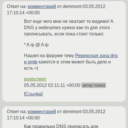
Ответ на:
комментарий
от demmsnt
03.05.2012
17:10:14 +00:00
Вот еще чего мне не хватает то видимо! А
DNS у webnames нужно как-то для этого
прописывать, если пока стоит только:
* A ip @ A ip
Нашел на форуме тему
Реверсная зона dns
и smtp
кажется в этом может быть дело и
есть =(
postscreen
05.05.2012 02:11:11 +00:00
автор топика
Ссылка
Ответ на:
комментарий
от demmsnt
03.05.2012
17:10:14 +00:00
Как правильно DNS прописать для