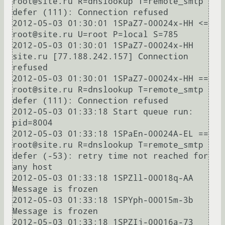
root@site.ru R=dnslookup T=remote_smtp 
defer (111): Connection refused

2012-05-03 01:30:01 1SPaZ7-00024x-HH <= 
root@site.ru U=root P=local S=785

2012-05-03 01:30:01 1SPaZ7-00024x-HH 
site.ru [77.188.242.157] Connection 
refused

2012-05-03 01:30:01 1SPaZ7-00024x-HH == 
root@site.ru R=dnslookup T=remote_smtp 
defer (111): Connection refused

2012-05-03 01:33:18 Start queue run: 
pid=8004

2012-05-03 01:33:18 1SPaEn-00024A-EL == 
root@site.ru R=dnslookup T=remote_smtp 
defer (-53): retry time not reached for 
any host

2012-05-03 01:33:18 1SPZll-00018q-AA 
Message is frozen

2012-05-03 01:33:18 1SPYph-00015m-3b 
Message is frozen

2012-05-03 01:33:18 1SPZIj-00016a-73 