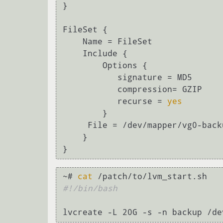
}

FileSet {

    Name = FileSet

    Include {

        Options {

           signature = MD5

           compression= GZIP

           recurse = 
yes
        }

     File = /dev/mapper/vg0-backup

    }

~# 
cat
#!/bin/bash