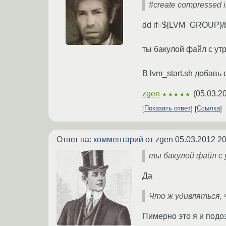
#create compressed 
dd if=${LVM_GROUP}/
ты бакулой файл с ут
В lvm_start.sh добавь 
zgen
(
05.03.2
★★★★★
Показать ответ
Ссылка
Ответ на:
комментарий
от zgen
05.03.2012 20
ты бакулой файл с
Да
Что ж удивляться, 
Пимерно это я и подо