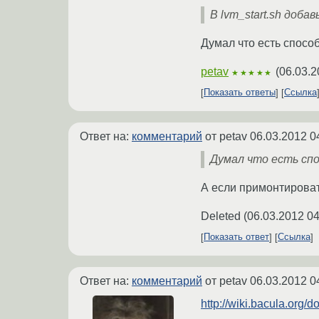
В lvm_start.sh доба
Думал что есть спосо
petav
(
06.03.2
★★★★★
Показать ответы
Ссылка
Ответ на:
комментарий
от petav
06.03.2012 0
Думал что есть спо
А если примонтироват
Deleted
(
06.03.2012 04
Показать ответ
Ссылка
Ответ на:
комментарий
от petav
06.03.2012 0
http://wiki.bacula.org