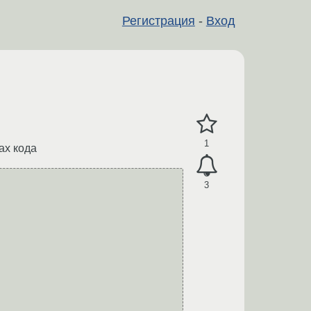
Регистрация
-
Вход
1
ах кода
3