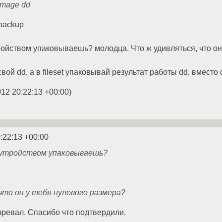
image dd
backup
ройством упаковываешь? молодца. Что ж удивляться, что он
свой dd, а в fileset упаковывай результат работы dd, вместо
012 20:22:13 +00:00
)
:22:13 +00:00
 утройством упаковываешь?
что он у тебя нулевого размера?
зревал. Спасибо что подтвердили.