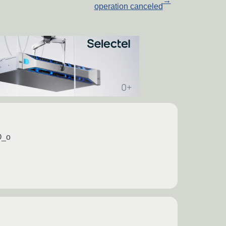
→
operation canceled
O_o