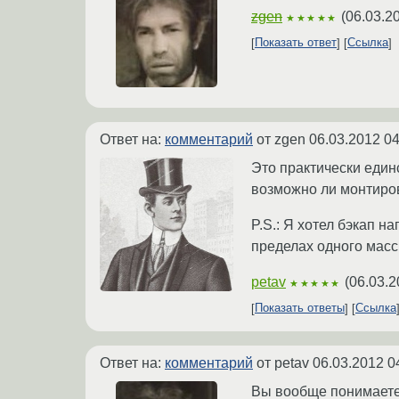
zgen
(
06.03.2
★★★★★
Показать ответ
Ссылка
Ответ на:
комментарий
от zgen
06.03.2012 04
Это практически един
возможно ли монтиров
P.S.: Я хотел бэкап 
пределах одного масси
petav
(
06.03.2
★★★★★
Показать ответы
Ссылка
Ответ на:
комментарий
от petav
06.03.2012 0
Вы вообще понимаете,