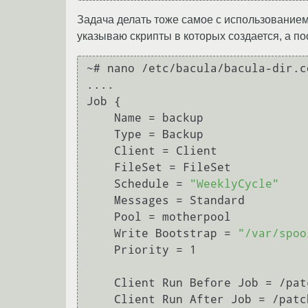
Задача делать тоже самое c использованием 
указываю скрипты в которых создается, а по
~# nano /etc/bacula/bacula-dir.co
....

Job {

    Name = backup

    Type = Backup

    Client = Client

    FileSet = FileSet

    Schedule = 
"WeeklyCycle"
    Messages = Standard

    Pool = motherpool

    Write Bootstrap = 
"/var/spoo
    Priority = 1

    Client Run Before Job = /patch/to/lvm_start.sh

    Client Run After Job = /patch/to/lvm_stop.sh
