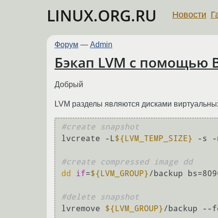
LINUX.ORG.RU
Новости
Г
Форум
—
Admin
Бэкап LVM c помощью B
Добрый
LVM разделы являются дисками виртуальных
#create snapshot
lvcreate -L
${LVM_TEMP_SIZE}
 -s -
#create compressed image dd
dd
if
=
${LVM_GROUP}
/backup bs=809
#delete snapshot
lvremove 
${LVM_GROUP}