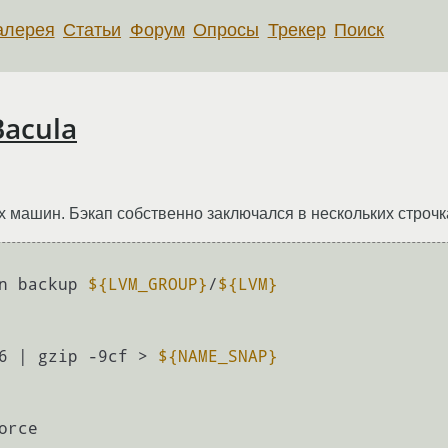
алерея
Статьи
Форум
Опросы
Трекер
Поиск
acula
 машин. Бэкап собственно заключался в нескольких строчк
n backup 
${LVM_GROUP}
/
${LVM}
6 | gzip -9cf > 
${NAME_SNAP}