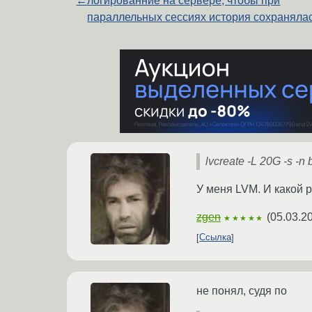
←
логированние на сервере, чтобы при
параллельных сессиях история сохраняла
lvcreate -L 20G -s -n
У меня LVM. И какой 
zgen
(
05.03.2
★★★★★
Ссылка
не понял, судя по