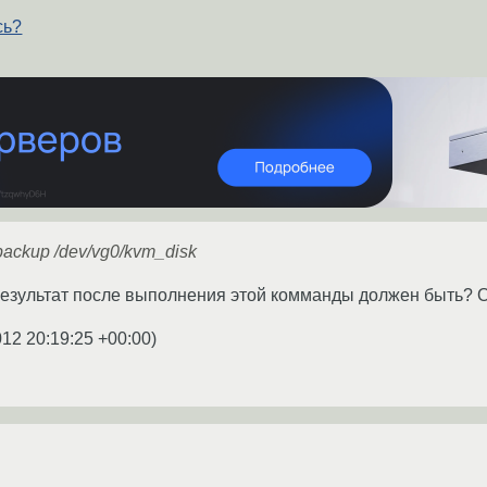
сь?
 backup /dev/vg0/kvm_disk
результат после выполнения этой комманды должен быть? 
012 20:19:25 +00:00
)