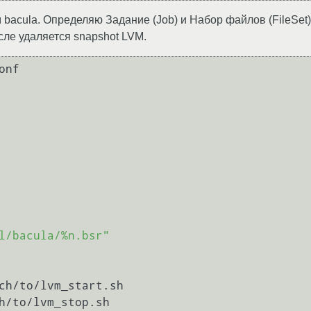
bacula. Определяю Задание (Job) и Набор файлов (FileSet).
сле удаляется snapshot LVM.
nf

l/bacula/%n.bsr"