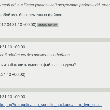
вь свой dd, а в fileset упаковывай результат работы dd, в
б обойтись без временных файлов.
012 04:31:10 +00:00
)
автор топика
4:31:10 +00:00
соб обойтись без временных файлов.
ь и забэкапить именно файлы с раздела?
:34:40 +00:00
)
4:31:10 +00:00
/doku.php?id=application_specific_backups#linux_lvm_sna...