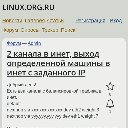
LINUX.ORG.RU
Новости
Галерея
Статьи
Регистрация
-
Вход
Форум
Опросы
Трекер
Поиск
Форум
—
Admin
2 канала в инет, выход
определенной машины в
инет с заданного IP
Добрый день!
Есть два канала с балансировкой трафика в
0
инет.
default
nexthop via xxx.xxx.xxx.xxx dev eth2 weight 3
1
nexthop via yyy.yyy.yyy.yyy dev eth1 weight 7