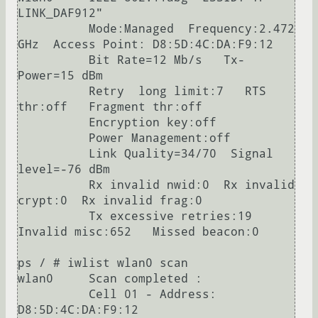
LINK_DAF912"  

          Mode:Managed  Frequency:2.472 
GHz  Access Point: D8:5D:4C:DA:F9:12   

          Bit Rate=12 Mb/s   Tx-
Power=15 dBm   

          Retry  long limit:7   RTS 
thr:off   Fragment thr:off

          Encryption key:off

          Power Management:off

          Link Quality=34/70  Signal 
level=-76 dBm  

          Rx invalid nwid:0  Rx invalid 
crypt:0  Rx invalid frag:0

          Tx excessive retries:19  
Invalid misc:652   Missed beacon:0

ps / # iwlist wlan0 scan

wlan0     Scan completed :

          Cell 01 - Address: 
D8:5D:4C:DA:F9:12
