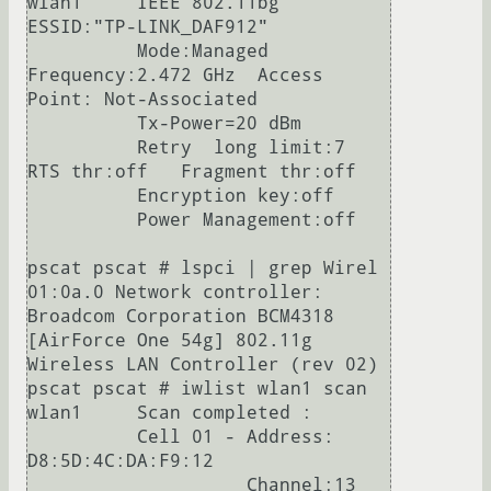
wlan1     IEEE 802.11bg  
ESSID:"TP-LINK_DAF912"  

          Mode:Managed  
Frequency:2.472 GHz  Access 
Point: Not-Associated   

          Tx-Power=20 dBm   

          Retry  long limit:7   
RTS thr:off   Fragment thr:off

          Encryption key:off

          Power Management:off

pscat pscat # lspci | grep Wirel

01:0a.0 Network controller: 
Broadcom Corporation BCM4318 
[AirForce One 54g] 802.11g 
Wireless LAN Controller (rev 02)

pscat pscat # iwlist wlan1 scan

wlan1     Scan completed :

          Cell 01 - Address: 
D8:5D:4C:DA:F9:12

                    Channel:13
