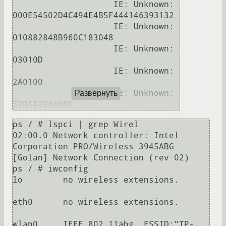
                    IE: Unknown: 
000E54502D4C494E4B5F444146393132

                    IE: Unknown: 
010882848B960C183048

                    IE: Unknown: 
03010D

                    IE: Unknown: 
2A0100

                    IE: Unknown: 
Развернуть
ps / # lspci | grep Wirel

02:00.0 Network controller: Intel 
Corporation PRO/Wireless 3945ABG 
[Golan] Network Connection (rev 02)

ps / # iwconfig

lo        no wireless extensions.

eth0      no wireless extensions.

wlan0     IEEE 802.11abg  ESSID:"TP-