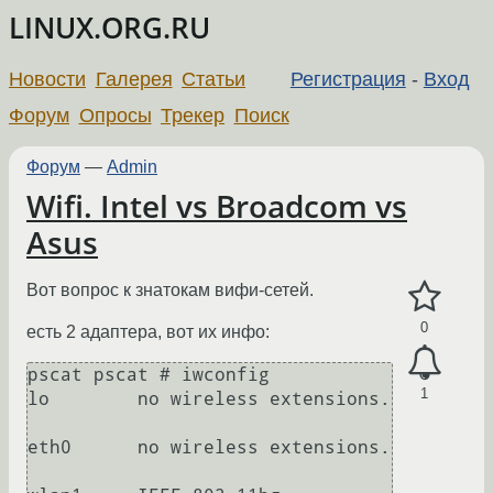
LINUX.ORG.RU
Новости
Галерея
Статьи
Регистрация
-
Вход
Форум
Опросы
Трекер
Поиск
Форум
—
Admin
Wifi. Intel vs Broadcom vs
Asus
Вот вопрос к знатокам вифи-сетей.
0
есть 2 адаптера, вот их инфо:
pscat pscat # iwconfig

1
lo        no wireless extensions.

eth0      no wireless extensions.
