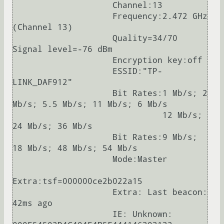
                    Channel:13

                    Frequency:2.472 GHz 
(Channel 13)

                    Quality=34/70  
Signal level=-76 dBm  

                    Encryption key:off

                    ESSID:"TP-
LINK_DAF912"

                    Bit Rates:1 Mb/s; 2 
Mb/s; 5.5 Mb/s; 11 Mb/s; 6 Mb/s

                              12 Mb/s; 
24 Mb/s; 36 Mb/s

                    Bit Rates:9 Mb/s; 
18 Mb/s; 48 Mb/s; 54 Mb/s

                    Mode:Master

Extra:tsf=000000ce2b022a15

                    Extra: Last beacon: 
42ms ago

                    IE: Unknown: 