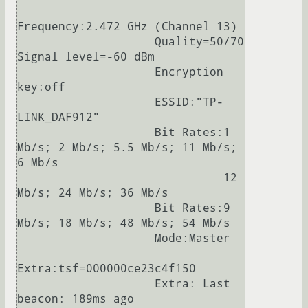
Frequency:2.472 GHz (Channel 13)

                    Quality=50/70  
Signal level=-60 dBm  

                    Encryption 
key:off

                    ESSID:"TP-
LINK_DAF912"

                    Bit Rates:1 
Mb/s; 2 Mb/s; 5.5 Mb/s; 11 Mb/s; 
6 Mb/s

                              12 
Mb/s; 24 Mb/s; 36 Mb/s

                    Bit Rates:9 
Mb/s; 18 Mb/s; 48 Mb/s; 54 Mb/s

                    Mode:Master

Extra:tsf=000000ce23c4f150

                    Extra: Last 
beacon: 189ms ago
