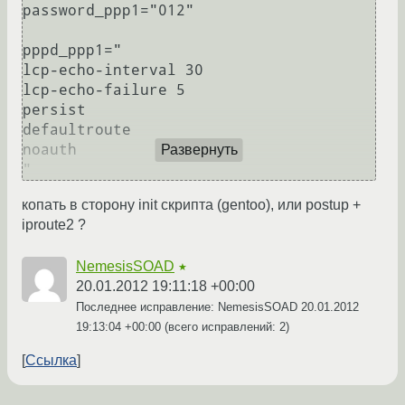
password_ppp1="012"                                                                                                                                                                      

pppd_ppp1="                                                                                                                                                                                    

lcp-echo-interval 30                                                                                                                                                                           

lcp-echo-failure 5                                                                                                                                                                             

persist                                                                                                                     
defaultroute                                                                   

noauth                                                                                                                                                                                         

Развернуть
копать в сторону init скрипта (gentoo), или postup +
iproute2 ?
NemesisSOAD
★
20.01.2012 19:11:18 +00:00
Последнее исправление: NemesisSOAD
20.01.2012
19:13:04 +00:00
(всего исправлений: 2)
Ссылка