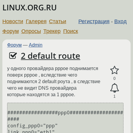
LINUX.ORG.RU
Новости
Галерея
Статьи
Регистрация
-
Вход
Форум
Опросы
Трекер
Поиск
Форум
—
Admin
2 default route
у одного провайдера pppoe поднимается
поверх pppoe , вследствие чего
0
поднимаются 2 default роута , в следствие
чего не видит DNS провайдера
которые находятся за 1 pppoe.
1
#################ppp0##################
####                                                                                                                                                    

config_ppp0="ppp"                                                                                                                                                                              

link_ppp0="eth1"                                                                                                                                                                               
