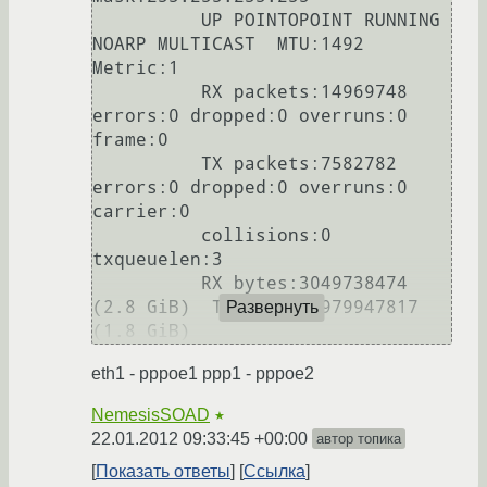
          UP POINTOPOINT RUNNING 
NOARP MULTICAST  MTU:1492  
Metric:1

          RX packets:14969748 
errors:0 dropped:0 overruns:0 
frame:0

          TX packets:7582782 
errors:0 dropped:0 overruns:0 
carrier:0

          collisions:0 
txqueuelen:3 

          RX bytes:3049738474 
(2.8 GiB)  TX bytes:1979947817 
Развернуть
eth1 - pppoe1 ppp1 - pppoe2
NemesisSOAD
★
22.01.2012 09:33:45 +00:00
автор топика
Показать ответы
Ссылка