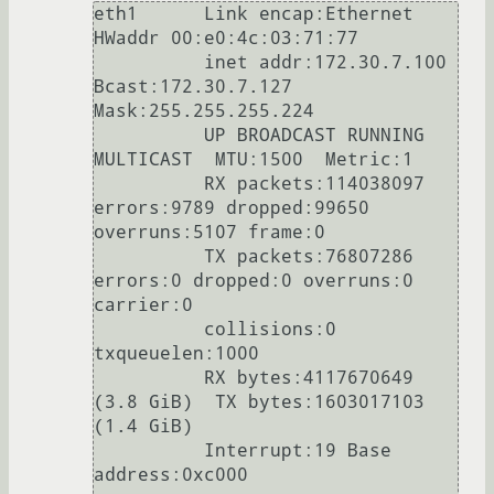
eth1      Link encap:Ethernet  
HWaddr 00:e0:4c:03:71:77  

          inet addr:172.30.7.100  
Bcast:172.30.7.127  
Mask:255.255.255.224

          UP BROADCAST RUNNING 
MULTICAST  MTU:1500  Metric:1

          RX packets:114038097 
errors:9789 dropped:99650 
overruns:5107 frame:0

          TX packets:76807286 
errors:0 dropped:0 overruns:0 
carrier:0

          collisions:0 
txqueuelen:1000 

          RX bytes:4117670649 
(3.8 GiB)  TX bytes:1603017103 
(1.4 GiB)

          Interrupt:19 Base 
address:0xc000 
