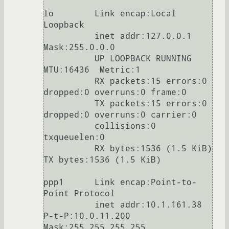
lo        Link encap:Local 
Loopback  

          inet addr:127.0.0.1  
Mask:255.0.0.0

          UP LOOPBACK RUNNING  
MTU:16436  Metric:1

          RX packets:15 errors:0 
dropped:0 overruns:0 frame:0

          TX packets:15 errors:0 
dropped:0 overruns:0 carrier:0

          collisions:0 
txqueuelen:0 

          RX bytes:1536 (1.5 KiB)  
TX bytes:1536 (1.5 KiB)

ppp1      Link encap:Point-to-
Point Protocol  

          inet addr:10.1.161.38  
P-t-P:10.0.11.200  
Mask:255.255.255.255
