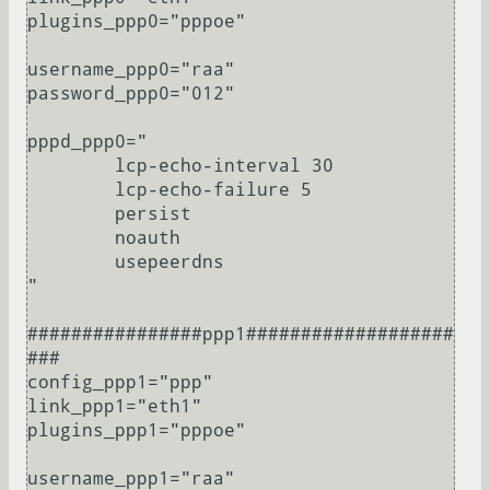
plugins_ppp0="pppoe"                                                                                                                                                                           

username_ppp0="raa"                                                                                                                                                                            

password_ppp0="012"                                                                                                                                                                      

pppd_ppp0="                                                                                                                                                                                    

        lcp-echo-interval 30                                                                                                                                                                   

        lcp-echo-failure 5                                                                                                                                                                     

        persist                                                                                                                                                                                

        noauth                                                                                                                                                                                 

        usepeerdns                                                                                                                                                                             

"                                                                                                                                                                                              

################ppp1###################
###                                                                                                                                                     

config_ppp1="ppp"                                                                                                                                                                              

link_ppp1="eth1"                                                                                                                                                                               

plugins_ppp1="pppoe"                                                                                                                                                                           

username_ppp1="raa"                                                                                                                                                                            
