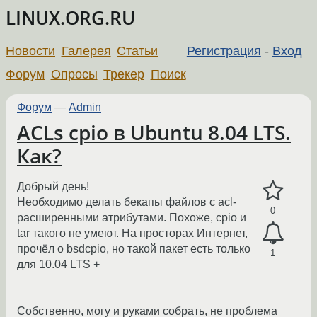
LINUX.ORG.RU
Новости
Галерея
Статьи
Регистрация
-
Вход
Форум
Опросы
Трекер
Поиск
Форум
—
Admin
ACLs cpio в Ubuntu 8.04 LTS.
Как?
Добрый день!
Необходимо делать бекапы файлов с acl-
0
расширенными атрибутами. Похоже, cpio и
tar такого не умеют. На просторах Интернет,
прочёл о bsdcpio, но такой пакет есть только
1
для 10.04 LTS +
Собственно, могу и руками собрать, не проблема