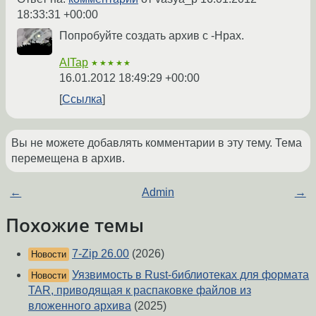
18:33:31 +00:00
Попробуйте создать архив с -Hpax.
AITap
★★★★★
16.01.2012 18:49:29 +00:00
Ссылка
Вы не можете добавлять комментарии в эту тему. Тема
перемещена в архив.
←
Admin
→
Похожие темы
7-Zip 26.00
(2026)
Новости
Уязвимость в Rust-библиотеках для формата
Новости
TAR, приводящая к распаковке файлов из
вложенного архива
(2025)