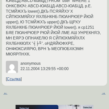
ЮАБЦД-ABCD-юабцд') FROM `user` WHERE 1
ОНКСВЮЧ: ABCD-ЮАБЦД-ABCD-ЮАБЦД. р.Е.
ТСМЙЖХЪ lower() ДКЪ ПСЯЯЙХУ Х
СЙПЮХМЯЙХУ ЯХЛБНКНБ ПЮАНРЮЕР ЙЮЙ
upper(), Ю ТСМЙЖХЪ upper() ДКЪ ЩРХУ
ЯХЛБНКНБ ПЮАНРЮЕР ЙЮЙ lower(). я cp1251
БЯЕ ПЮАНРЮЕР РЮЙ ЙЮЙ ЛМЕ АШ УНРЕКНЯЭ,
МН ЕЯРЭ ОПНАКЕЛЮ Я СЙПЮХМЯЙХЛХ
ЯХЛБНКЮЛХ "╡╞╙". оНДЯЙЮФХРЕ,
ОНФЮКСИЯРЮ, ВРН Ъ МЕОПЮБХКЭМН
МЮЯРПНХК.
anonymous
22.11.2004 13:29:55 +00:00
Ссылка
←
→