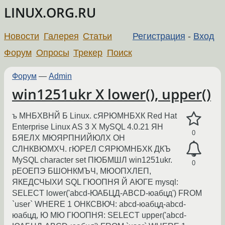
LINUX.ORG.RU
Новости
Галерея
Статьи
Регистрация
-
Вход
Форум
Опросы
Трекер
Поиск
Форум
—
Admin
win1251ukr Х lower(), upper()
ъ МНБХВНЙ Б Linux. сЯРЮМНБХК Red Hat
Enterprise Linux AS 3 Х MySQL 4.0.21 ЯН
0
БЯЕЛХ МЮЯРПНИЙЮЛХ ОН
СЛНКВЮМХЧ. гЮРЕЛ СЯРЮМНБХК ДКЪ
MySQL character set ПЮБМШЛ win1251ukr.
0
рЕОЕПЭ БШОНКМЪЧ, МЮОПХЛЕП,
ЯКЕДСЧЫХИ SQL ГЮОПНЯ Й АЮГЕ mysql:
SELECT lower('abcd-ЮАБЦД-ABCD-юабцд') FROM
`user` WHERE 1 ОНКСВЮЧ: abcd-юабцд-abcd-
юабцд, Ю МЮ ГЮОПНЯ: SELECT upper('abcd-