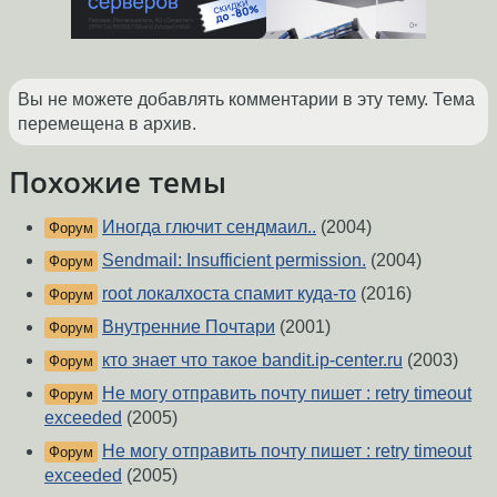
Вы не можете добавлять комментарии в эту тему. Тема
перемещена в архив.
Похожие темы
Иногда глючит сендмаил..
(2004)
Форум
Sendmail: Insufficient permission.
(2004)
Форум
root локалхоста спамит куда-то
(2016)
Форум
Внутренние Почтари
(2001)
Форум
кто знает что такое bandit.ip-center.ru
(2003)
Форум
Не могу отправить почту пишет : retry timeout
Форум
exceeded
(2005)
Не могу отправить почту пишет : retry timeout
Форум
exceeded
(2005)