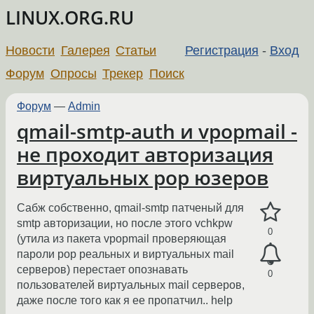
LINUX.ORG.RU
Новости
Галерея
Статьи
Регистрация
-
Вход
Форум
Опросы
Трекер
Поиск
Форум
—
Admin
qmail-smtp-auth и vpopmail -
не проходит авторизация
виртуальных pop юзеров
Сабж собственно, qmail-smtp патченый для
smtp авторизации, но после этого vchkpw
0
(утила из пакета vpopmail проверяющая
пароли pop реальных и виртуальных mail
серверов) перестает опознавать
0
пользователей виртуальных mail серверов,
даже после того как я ее пропатчил.. help