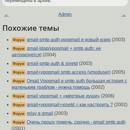
перемещена в архив.
←
Admin
→
Похожие темы
qmail-smtp-auth,vpopmail и новый юзер
(2003)
Форум
qmail-ldap/vpopmail + smtp auth: не
Форум
авторизуется!
(2004)
qmail-smtp-auth & xinetd
(2003)
Форум
qmail+vpopmail smtp access (vmoduser)
(2005)
Форум
Qmail Vpopmail и smtp auth большая история с
Форум
маленьким траблом - нужна помощь
(2002)
qmail vpopmail + «мёртвые души»
(2006)
Форум
qmail+vpopmail+xinetd = как настроить ?
(2002)
Форум
relay в qmail
(2003)
Форум
Очень прошу помочь, срочно - qmail smtp auth
Форум
(2001)