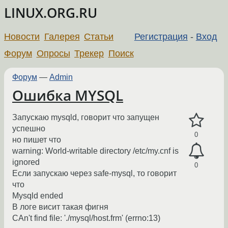
LINUX.ORG.RU
Новости
Галерея
Статьи
Регистрация
-
Вход
Форум
Опросы
Трекер
Поиск
Форум
—
Admin
Ошибка MYSQL
Запускаю mysqld, говорит что запущен
успешно
0
но пишет что
warning: World-writable directory /etc/my.cnf is
ignored
0
Если запускаю через safe-mysql, то говорит
что
Mysqld ended
В логе висит такая фигня
CAn't find file: './mysql/host.frm' (errno:13)