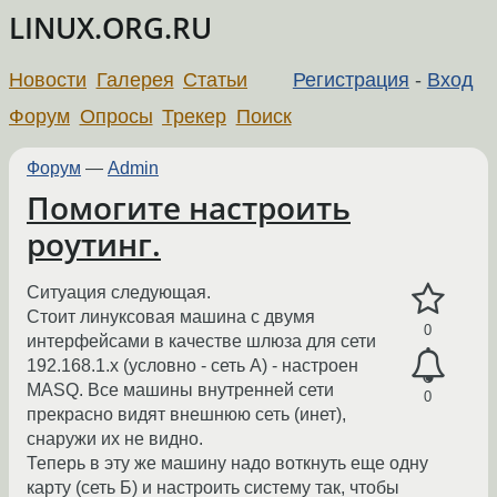
LINUX.ORG.RU
Новости
Галерея
Статьи
Регистрация
-
Вход
Форум
Опросы
Трекер
Поиск
Форум
—
Admin
Помогите настроить
роутинг.
Ситуация следующая.
Стоит линуксовая машина с двумя
0
интерфейсами в качестве шлюза для сети
192.168.1.х (условно - сеть А) - настроен
MASQ. Все машины внутренней сети
0
прекрасно видят внешнюю сеть (инет),
снаружи их не видно.
Теперь в эту же машину надо воткнуть еще одну
карту (сеть Б) и настроить систему так, чтобы