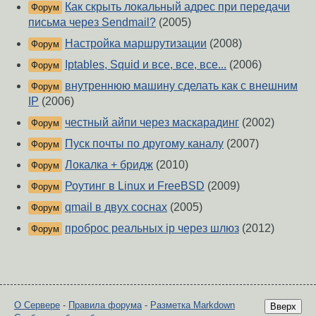
Как скрыть локальный адрес при передачи
Форум
письма через Sendmail?
(2005)
Настройка маршрутизации
(2008)
Форум
Iptables, Squid и все, все, все...
(2006)
Форум
внутреннюю машину сделать как с внешним
Форум
IP
(2006)
честный айпи через маскарадинг
(2002)
Форум
Пуск почты по другому каналу
(2007)
Форум
Локалка + бридж
(2010)
Форум
Роутинг в Linux и FreeBSD
(2009)
Форум
qmail в двух соснах
(2005)
Форум
проброс реальных ip через шлюз
(2012)
Форум
О Сервере
-
Правила форума
-
Разметка Markdown
Вверх