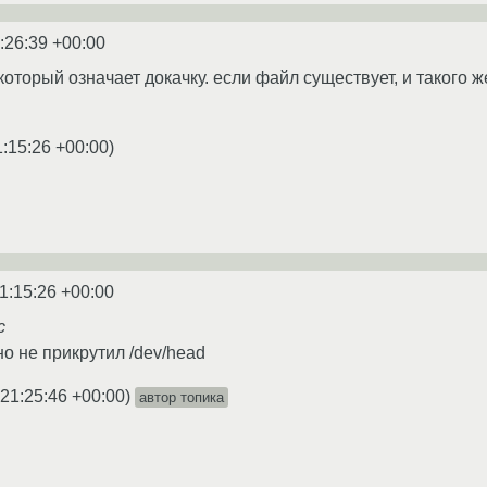
:26:39 +00:00
, который означает докачку. если файл существует, и такого 
1:15:26 +00:00
)
1:15:26 +00:00
c
о не прикрутил /dev/head
 21:25:46 +00:00
)
автор топика