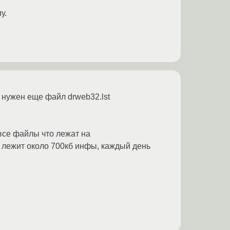
у.
а нужен еще файл drweb32.lst
 все файлы что лежат на
П лежит около 700кб инфы, каждый день