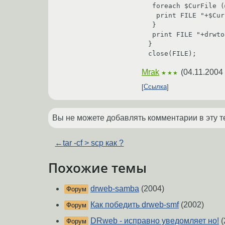
 foreach $CurFile (@{$Files{$Ver}}){

  print FILE "+$CurFile\n";

 }

 print FILE "+drwtoday.txt\n+drwtoday.vdb\n\n";

}

Mrak
(
04.11.2004
★★★
Ссылка
Вы не можете добавлять комментарии в эту т
←
tar -cf > scp как ?
Похожие темы
drweb-samba
(2004)
Форум
Как победить drweb-smf
(2002)
Форум
DRweb - исправно уведомляет но!
(
Форум