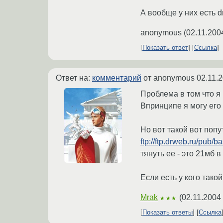
А вообще у них есть d
anonymous
(
02.11.200
Показать ответ
Ссылка
Ответ на:
комментарий
от anonymous
02.11.
Проблема в том что я 
Впринципе я могу его
Но вот такой вот попу
ftp://ftp.drweb.ru/pub/b
тянуть ее - это 21мб в 
Если есть у кого тако
Mrak
(
02.11.2004
★★★
Показать ответы
Ссылка