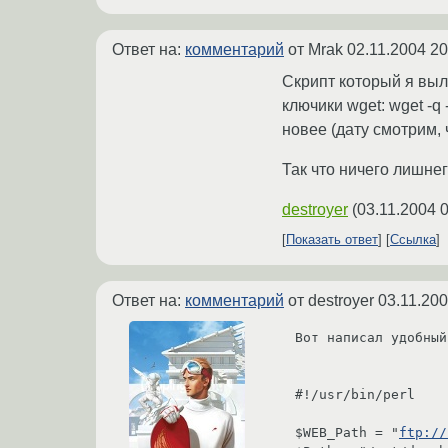
Ответ на:
комментарий
от Mrak
02.11.2004 20
Скрипт который я выл
ключики wget: wget -q 
новее (дату смотрим,
Так что ничего лишнег
destroyer
(
03.11.2004 
Показать ответ
Ссылка
Ответ на:
комментарий
от destroyer
03.11.200
Вот написал удобный
#!/usr/bin/perl

$WEB_Path = "
ftp://