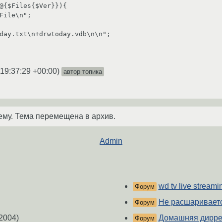
 19:37:29 +00:00
)
автор топика
ему. Тема перемещена в архив.
Admin
wd tv live strea
Форум
Не расшариваетс
Форум
2004)
Домашняя диррек
Форум