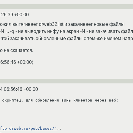
:26:39 +00:00
ожил вытягивает drweb32.lst и закачивает новые файлы
-N ... -q - не выводить инфу на экран -N - не закачивать фа
 чтоб закачивать обновленные файлы с тем-же именем напр
о не скачается.
06:56:46 +00:00
)
4 06:56:46 +00:00
 скриптец, для обновления винь клиентов через веб:

ftp.drweb.ru/pub/bases/"
;;
