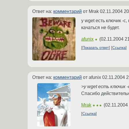
Ответ на:
комментарий
от Mrak
02.11.2004 20
у wget есть ключик -c
качаться не будет.
afunix
(
02.11.2004 2
★
Показать ответ
Ссылка
Ответ на:
комментарий
от afunix
02.11.2004 2
>у wget есть ключик -
Спасибо действительн
Mrak
(
02.11.2004
★★★
Ссылка