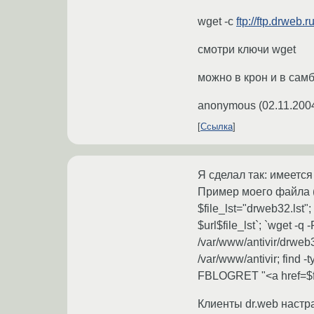
wget -c
ftp://ftp.drweb.
смотри ключи wget
можно в крон и в самб
anonymous
(
02.11.200
Ссылка
Я сделал так: имеетс
Пример моего файла (комм
$file_lst="drweb32.lst";
$url$file_lst`; `wget -q
/var/www/antivir/drweb
/var/www/antivir; find 
FBLOGRET "<a href=$fi
Клиенты dr.web настр