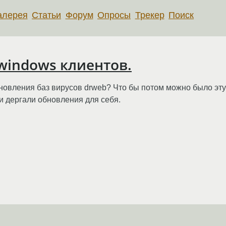
алерея
Статьи
Форум
Опросы
Трекер
Поиск
windows клиентов.
бновления баз вирусов drweb? Что бы потом можно было эту
и дергали обновления для себя.