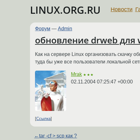
LINUX.ORG.RU
Новости
Г
Форум
—
Admin
обновление drweb для 
Как на сервере Linux организовать скачку о
туда бы уже все пользователи локальной сет
Mrak
★★★
02.11.2004 07:25:47 +00:00
Ссылка
←
tar -cf > scp как ?