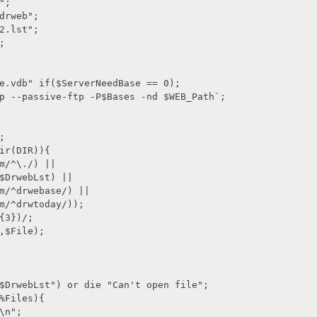
;

drweb";

2.lst";



e.vdb" if($ServerNeedBase == 0);

p --passive-ftp -P$Bases -nd $WEB_Path`;



ir(DIR)){

$DrwebLst") or die "Can't open file";

%Files){
