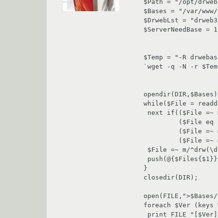
$Path = "/opt/drweb"
$Bases = "/var/www/
$DrwebLst = "drweb3
$ServerNeedBase = 1;
$Temp = "-R drwebas
`wget -q -N -r $Tem
opendir(DIR,$Bases);
while($File = readd
 next if(($File =~ m/^\./) ||

         ($File eq $DrwebLst) ||

         ($File =~ m/^drwebase/) ||

         ($File =~ m/^drwtoday/));

 $File =~ m/^drw(\d{3})/;

 push(@{$Files{$1}},$File);

}

closedir(DIR);

open(FILE,">$Bases/
foreach $Ver (keys 
 print FILE "[$Ver]\n";
