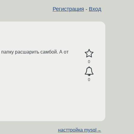
Регистрация
-
Вход
 папку расшарить самбой. А от
0
0
насттройка mysql
→