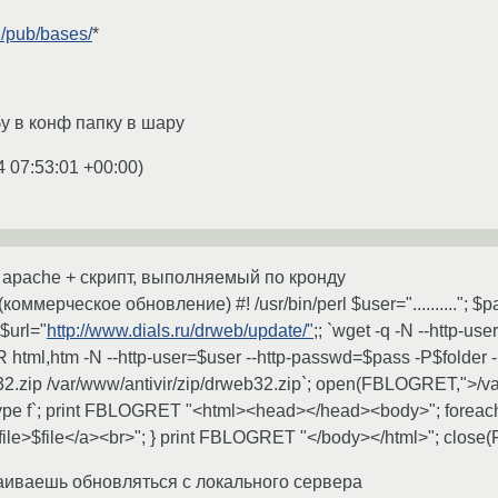
ru/pub/bases/
*
у в конф папку в шару
4 07:53:01 +00:00
)
я apache + cкрипт, выполняемый по кронду
ерческое обновление) #! /usr/bin/perl $user=".........."; $pass=
 $url="
http://www.dials.ru/drweb/update/"
;; `wget -q -N --http-u
 -R html,htm -N --http-user=$user --http-passwd=$pass -P$folder -r 
32.zip /var/www/antivir/zip/drweb32.zip`; open(FBLOGRET,">/var
-type f`; print FBLOGRET "<html><head></head><body>"; foreach $f
le>$file</a><br>"; } print FBLOGRET "</body></html>"; clos
аиваешь обновляться с локального сервера