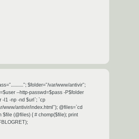
".........."; $folder="/var/www/antivir";
ser=$user --http-passwd=$pass -P$folder
-l1 -np -nd $url`; `cp
/www/antivir/index.html"); @files=`cd
ile (@files) { # chomp($file); print
e(FBLOGRET);