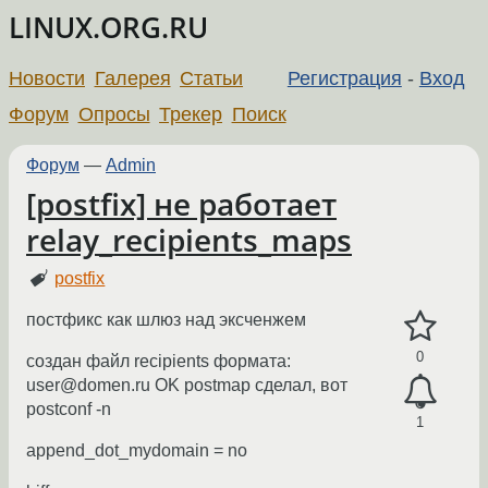
LINUX.ORG.RU
Новости
Галерея
Статьи
Регистрация
-
Вход
Форум
Опросы
Трекер
Поиск
Форум
—
Admin
[postfix] не работает
relay_recipients_maps
postfix
постфикс как шлюз над эксченжем
0
создан файл recipients формата:
user@domen.ru OK postmap сделал, вот
postconf -n
1
append_dot_mydomain = no