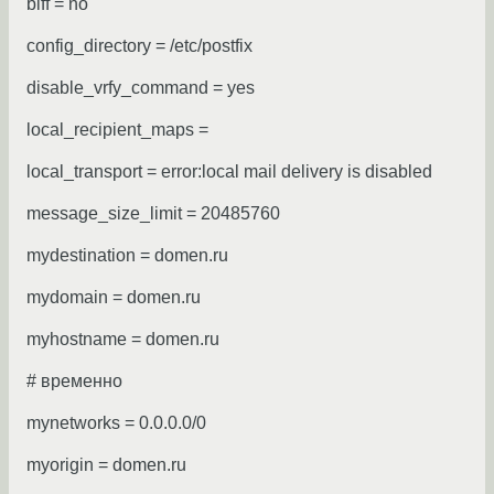
biff = no
config_directory = /etc/postfix
disable_vrfy_command = yes
local_recipient_maps =
local_transport = error:local mail delivery is disabled
message_size_limit = 20485760
mydestination = domen.ru
mydomain = domen.ru
myhostname = domen.ru
# временно
mynetworks = 0.0.0.0/0
myorigin = domen.ru