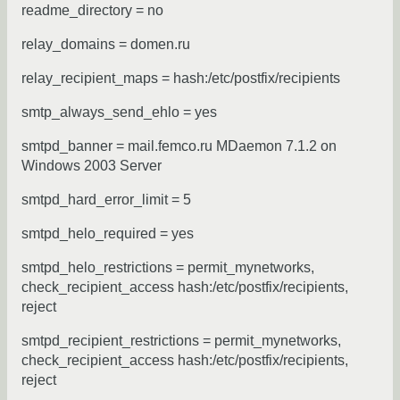
readme_directory = no
relay_domains = domen.ru
relay_recipient_maps = hash:/etc/postfix/recipients
smtp_always_send_ehlo = yes
smtpd_banner = mail.femco.ru MDaemon 7.1.2 on
Windows 2003 Server
smtpd_hard_error_limit = 5
smtpd_helo_required = yes
smtpd_helo_restrictions = permit_mynetworks,
check_recipient_access hash:/etc/postfix/recipients,
reject
smtpd_recipient_restrictions = permit_mynetworks,
check_recipient_access hash:/etc/postfix/recipients,
reject