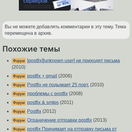
Вы не можете добавлять комментарии в эту тему. Тема
перемещена в архив.
Похожие темы
[postfix][unknown user] не приходят письма
Форум
(2010)
postfix + gmail
(2006)
Форум
Postfix не подымает 25 порт.
(2010)
Форум
проблемы с postfix
(2008)
Форум
postfix & smtps
(2011)
Форум
Postfix
(2012)
Форум
Ограничение отправки postfix
(2013)
Форум
postfix Принимает на отправку письма от
Форум