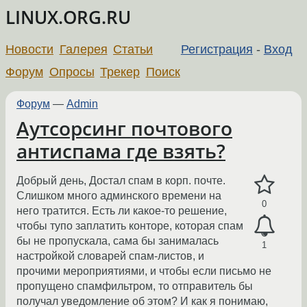
LINUX.ORG.RU
Новости
Галерея
Статьи
Регистрация
-
Вход
Форум
Опросы
Трекер
Поиск
Форум
—
Admin
Аутсорсинг почтового
антиспама где взять?
Добрый день, Достал спам в корп. почте.
Слишком много админского времени на
0
него тратится. Есть ли какое-то решение,
чтобы тупо заплатить конторе, которая спам
бы не пропускала, сама бы занималась
1
настройкой словарей спам-листов, и
прочими мероприятиями, и чтобы если письмо не
пропущено спамфильтром, то отправитель бы
получал уведомление об этом? И как я понимаю,