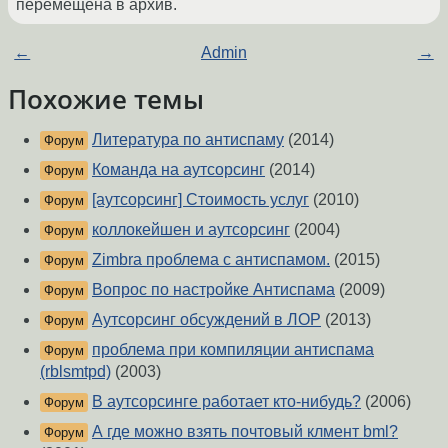
перемещена в архив.
←
Admin
→
Похожие темы
Литература по антиспаму
(2014)
Форум
Команда на аутсорсинг
(2014)
Форум
[аутсорсинг] Стоимость услуг
(2010)
Форум
коллокейшен и аутсорсинг
(2004)
Форум
Zimbra проблема с антиспамом.
(2015)
Форум
Вопрос по настройке Антиспама
(2009)
Форум
Аутсорсинг обсуждений в ЛОР
(2013)
Форум
проблема при компиляции антиспама
Форум
(rblsmtpd)
(2003)
В аутсорсинге работает кто-нибудь?
(2006)
Форум
А где можно взять почтовый клмент bml?
Форум