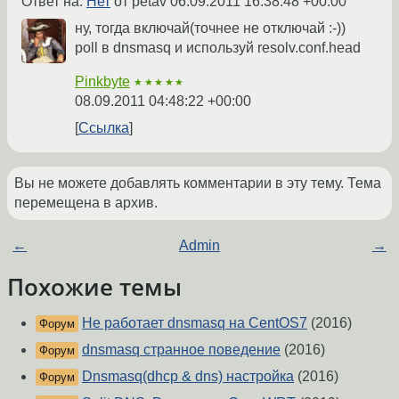
Ответ на:
Нет
от petav
06.09.2011 16:38:48 +00:00
ну, тогда включай(точнее не отключай :-))
poll в dnsmasq и используй resolv.conf.head
Pinkbyte
★★★★★
08.09.2011 04:48:22 +00:00
Ссылка
Вы не можете добавлять комментарии в эту тему. Тема
перемещена в архив.
←
Admin
→
Похожие темы
Не работает dnsmasq на CentOS7
(2016)
Форум
dnsmasq странное поведение
(2016)
Форум
Dnsmasq(dhcp & dns) настройка
(2016)
Форум