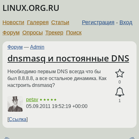
LINUX.ORG.RU
Новости
Галерея
Статьи
Регистрация
-
Вход
Форум
Опросы
Трекер
Поиск
Форум
—
Admin
dnsmasq и постоянные DNS
Необходимо первым DNS всегда что бы
был 8.8.8.8, а все остальное динамика. Как
0
настроить dnsmasq?
petav
★★★★★
1
05.09.2011 19:52:19 +00:00
Ссылка
←
→