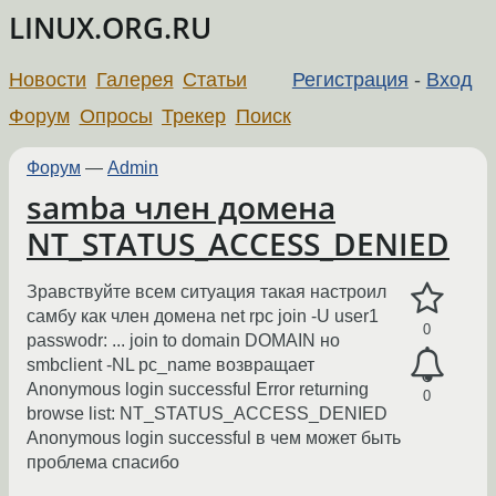
LINUX.ORG.RU
Новости
Галерея
Статьи
Регистрация
-
Вход
Форум
Опросы
Трекер
Поиск
Форум
—
Admin
samba член домена
NT_STATUS_ACCESS_DENIED
Зравствуйте всем ситуация такая настроил
самбу как член домена net rpc join -U user1
0
passwodr: ... join to domain DOMAIN но
smbclient -NL pc_name возвращает
Anonymous login successful Error returning
0
browse list: NT_STATUS_ACCESS_DENIED
Anonymous login successful в чем может быть
проблема спасибо