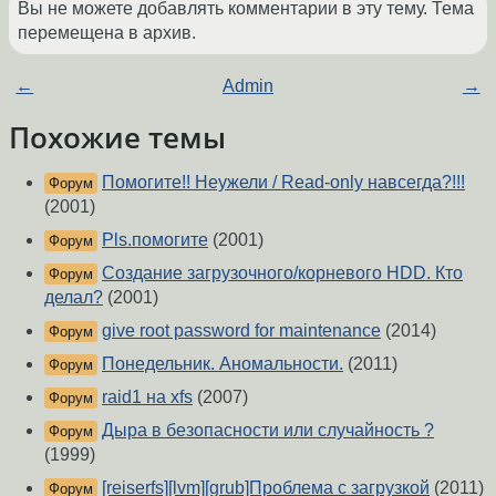
Вы не можете добавлять комментарии в эту тему. Тема
перемещена в архив.
←
Admin
→
Похожие темы
Помогите!! Неужели / Read-only навсегда?!!!
Форум
(2001)
Pls.помогите
(2001)
Форум
Создание загрузочного/корневого HDD. Кто
Форум
делал?
(2001)
give root password for maintenance
(2014)
Форум
Понедельник. Аномальности.
(2011)
Форум
raid1 на xfs
(2007)
Форум
Дыра в безопасности или случайность ?
Форум
(1999)
[reiserfs][lvm][grub]Проблема с загрузкой
(2011)
Форум