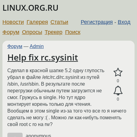
LINUX.ORG.RU
Новости
Галерея
Статьи
Регистрация
-
Вход
Форум
Опросы
Трекер
Поиск
Форум
—
Admin
Help fix rc.sysinit
Сделал в красной шапке 5.2 одну глупость
убрал в файле /etc/rc.d/rc.sysinit из путей
0
/sbin, /usr/sbin. В результате после
перегрузки обычным путем загрузится не
смог. Гружусь в single. Но тут ядро
0
монтирует корень только для чтения.
Вообщем в этом single из-за того что все ro я ничего
сделать не могу :( . Можно ли как-нибуть поменять
свой root c ro на rw?
anonymous