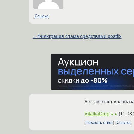
Ссылка
←
Фильтрация спама средствами postfix
А если ответ «размаз
VitalkaDrug
(
11.08.
★★
Показать ответ
Ссылка