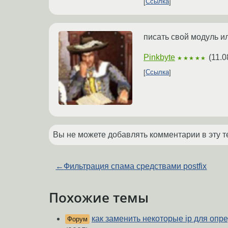
Ссылка
писать свой модуль и
Pinkbyte
(
11.0
★★★★★
Ссылка
Вы не можете добавлять комментарии в эту т
←
Фильтрация спама средствами postfix
Похожие темы
как заменить некоторые ip для опр
Форум