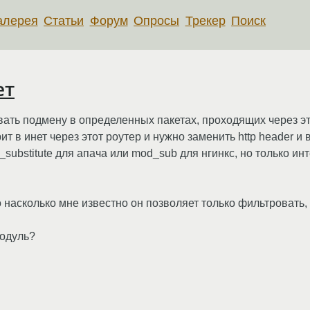
алерея
Статьи
Форум
Опросы
Трекер
Поиск
ет
овать подмену в определенных пакетах, проходящих через эт
т в инет через этот роутер и нужно заменить http header и
ubstitute для апача или mod_sub для нгинкс, но только инт
 но насколько мне известно он позволяет только фильтровать,
модуль?