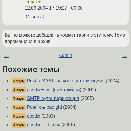
Dimai
★
12.09.2004 17:19:27 +00:00
Ссылка
Вы не можете добавлять комментарии в эту тему. Тема
перемещена в архив.
←
Admin
→
Похожие темы
Postfix SASL - «супер авторизация»
(2004)
Форум
postfix+sasl (пожалуйста)
(2005)
Форум
SMTP аутентификкация
(2005)
Форум
Postfix & bad gid
(2004)
Форум
postfix
(2003)
Форум
postfix + clamav
(2006)
Форум