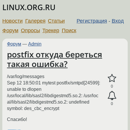
LINUX.ORG.RU
Новости
Галерея
Статьи
Регистрация
-
Вход
Форум
Опросы
Трекер
Поиск
Форум
—
Admin
postfix откуда береться
такая ошибка?
/var/log/messages
Sep 12 18:50:01 mytest postfix/smtpd[24599]:
0
unable to dlopen
/usr/local/lib/sasl2/libdigestmd5.so.2: /usr/loc
al/lib/sasl2/libdigestmd5.so.2: undefined
0
symbol: des_cbc_encrypt
Спасибо!