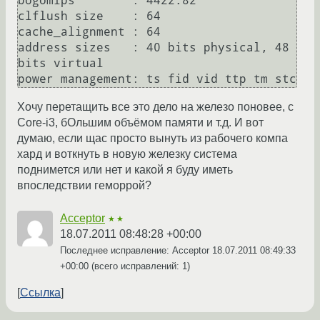
bogomips	: 4422.82

clflush size	: 64

cache_alignment	: 64

address sizes	: 40 bits physical, 48 
bits virtual

Хочу перетащить все это дело на железо поновее, с
Core-i3, бОльшим объёмом памяти и т.д. И вот
думаю, если щас просто вынуть из рабочего компа
хард и воткнуть в новую железку система
поднимется или нет и какой я буду иметь
впоследствии геморрой?
Acceptor
★★
18.07.2011 08:48:28 +00:00
Последнее исправление: Acceptor
18.07.2011 08:49:33
+00:00
(всего исправлений: 1)
Ссылка