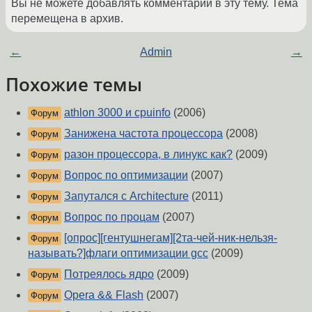
Вы не можете добавлять комментарии в эту тему. Тема
перемещена в архив.
←
Admin
→
Похожие темы
athlon 3000 и cpuinfo
(2006)
Форум
Занижена частота процессора
(2008)
Форум
разон процессора, в линукс как?
(2009)
Форум
Вопрос по оптимизации
(2007)
Форум
Запутался с Architecture
(2011)
Форум
Вопрос по процам
(2007)
Форум
[опрос][гентушнегам][2та-чей-ник-нельзя-
Форум
называть?]флаги оптимизации gcc
(2009)
Потреялось ядро
(2009)
Форум
Opera && Flash
(2007)
Форум