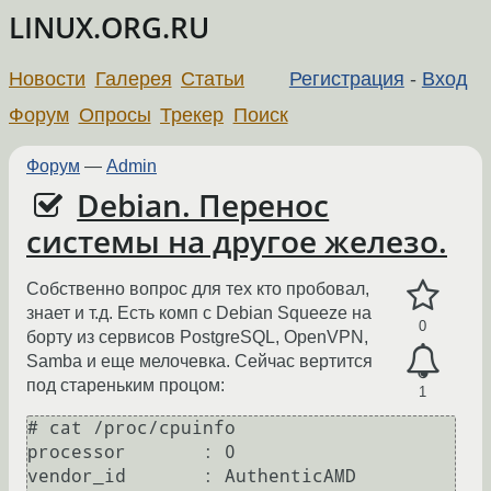
LINUX.ORG.RU
Новости
Галерея
Статьи
Регистрация
-
Вход
Форум
Опросы
Трекер
Поиск
Форум
—
Admin
Debian. Перенос
системы на другое железо.
Собственно вопрос для тех кто пробовал,
знает и т.д. Есть комп с Debian Squeeze на
0
борту из сервисов PostgreSQL, OpenVPN,
Samba и еще мелочевка. Сейчас вертится
под стареньким процом:
1
# cat /proc/cpuinfo 

processor	: 0

vendor_id	: AuthenticAMD
