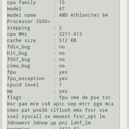
cpu family	: 15

model		: 47

model name	: AMD Athlon(tm) 64 
Processor 3500+

stepping	: 2

cpu MHz		: 2211.413

cache size	: 512 KB

fdiv_bug	: no

hlt_bug		: no

f00f_bug	: no

coma_bug	: no

fpu		: yes

fpu_exception	: yes

cpuid level	: 1

wp		: yes

flags		: fpu vme de pse tsc 
msr pae mce cx8 apic sep mtrr pge mca 
cmov pat pse36 clflush mmx fxsr sse 
sse2 syscall nx mmxext fxsr_opt lm 
3dnowext 3dnow up pni lahf_lm
