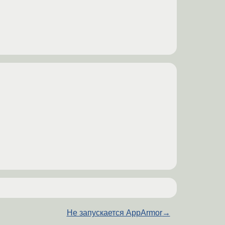
Не запускается AppArmor
→