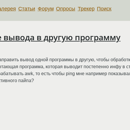
алерея
Статьи
Форум
Опросы
Трекер
Поиск
 вывода в другую программу
направить вывод одной программы в другую, чтобы обрабо
ботающая программа, которая выводит постепенно инфу в с
абатывать awk, то есть чтобы ping мне например показывал
ктивного пайпа?