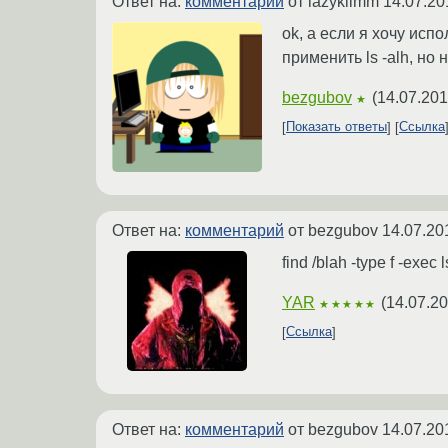
Ответ на:
комментарий
от lazyklimm
14.07.20
ok, а если я хочу исп
применить ls -alh, но
bezgubov
(
14.07.201
★
Показать ответы
Ссылка
Ответ на:
комментарий
от bezgubov
14.07.20
find /blah -type f -exec ls
YAR
(
14.07.20
★★★★★
Ссылка
Ответ на:
комментарий
от bezgubov
14.07.20