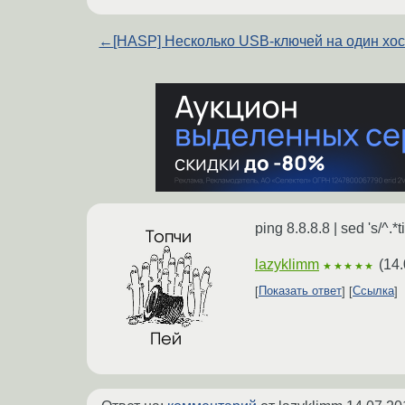
←
[HASP] Несколько USB-ключей на один хос
ping 8.8.8.8 | sed 's/^.*t
lazyklimm
(
14.
★★★★★
Показать ответ
Ссылка