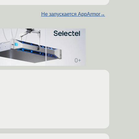
Не запускается AppArmor
→