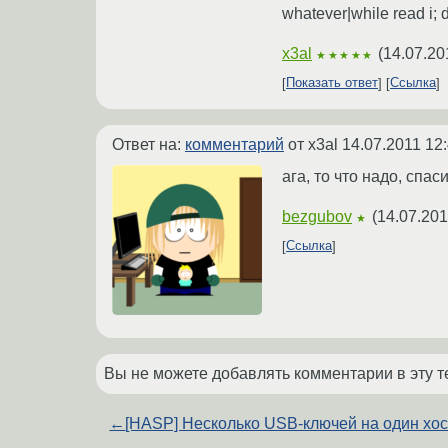
whatever|while read i;
x3al
(
14.07.20
★★★★★
Показать ответ
Ссылка
Ответ на:
комментарий
от x3al
14.07.2011 12
ага, то что надо, спас
bezgubov
(
14.07.201
★
Ссылка
Вы не можете добавлять комментарии в эту т
←
[HASP] Несколько USB-ключей на один хос