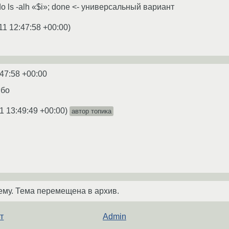
 do ls -alh «$i»; done <- универсальный вариант
11 12:47:58 +00:00
)
:47:58 +00:00
ибо
1 13:49:49 +00:00
)
автор топика
ему. Тема перемещена в архив.
т
Admin